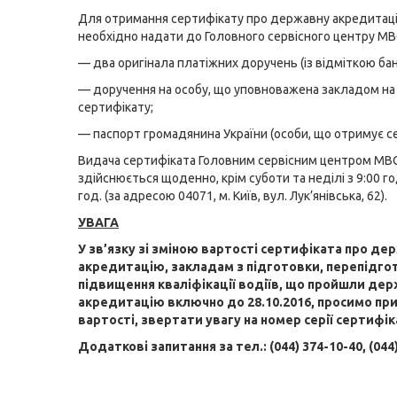
Для отримання сертифікату про державну акредитац
необхідно надати до Головного сервісного центру МВ
— два оригінала платіжних доручень (із відміткою бан
— доручення на особу, що уповноважена закладом на
сертифікату;
— паспорт громадянина України (особи, що отримує се
Видача сертифіката Головним сервісним центром МВ
здійснюється щоденно, крім суботи та неділі з 9:00 го
год. (за адресою 04071, м. Київ, вул. Лук’янівська, 62).
УВАГА
У зв’язку зі зміною вартості сертифіката про де
акредитацію, закладам з підготовки, перепідго
підвищення кваліфікації водіїв, що пройшли де
акредитацію включно до 28.10.2016, просимо при
вартості, звертати увагу на номер серії сертифік
Додаткові запитання за тел.: (044) 374-10-40, (044