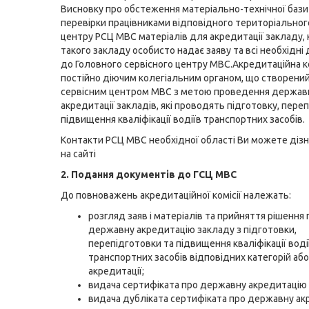
Висновку про обстеження матеріально-технічної бази
перевірки працівниками відповідного територіальног
центру РСЦ МВС матеріалів для акредитації закладу, 
такого закладу особисто надає заяву та всі необхідні
до Головного сервісного центру МВС.Акредитаційна ко
постійно діючим колегіальним органом, що створени
сервісним центром МВС з метою проведення держав
акредитації закладів, які проводять підготовку, переп
підвищення кваліфікації водіїв транспортних засобів.
Контакти РСЦ МВС необхідної області Ви можете дізн
на
сайті
2. Подання документів до ГСЦ МВС
До повноважень акредитаційної комісії належать:
розгляд заяв і матеріалів та прийняття рішення 
державну акредитацію закладу з підготовки,
перепідготовки та підвищення кваліфікації воді
транспортних засобів відповідних категорій або
акредитації;
видача сертифіката про державну акредитацію 
видача дубліката сертифіката про державну а