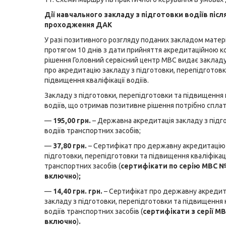
Дії навчального закладу з підготовки водіїв післ
проходження ДАК
У разі позитивного розгляду поданих закладом матер
протягом 10 днів з дати прийняття акредитаційною к
рішення Головний сервісний центр МВС видає заклад
про акредитацію закладу з підготовки, перепідготовк
підвищення кваліфікації водіїв.
Закладу з підготовки, перепідготовки та підвищення к
водіїв, що отримав позитивне рішення потрібно сплат
—
195,00 грн.
– Державна акредитація закладу з підг
водіїв транспортних засобів;
—
37,80 грн.
– Сертифікат про державну акредитацію
підготовки, перепідготовки та підвищення кваліфікаці
транспортних засобів (
сертифікати по серію МВС №
включно
)
;
—
14,40 грн. грн.
– Сертифікат про державну акреди
закладу з підготовки, перепідготовки та підвищення к
водіїв транспортних засобів (
сертифікати з серії М
включно
)
.