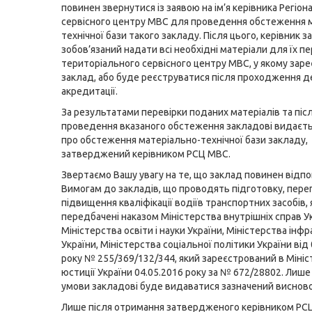
повинен звернутися із заявою на ім’я керівника Регіо
сервісного центру МВС для проведення обстеження 
технічної бази такого закладу. Після цього, керівник з
зобов’язаний надати всі необхідні матеріали для їх п
територіального сервісного центру МВС, у якому зар
заклад, або буде реєструватися після проходження 
акредитації.
За результатами перевірки поданих матеріалів та піс
проведення вказаного обстеження закладові видаєт
про обстеження матеріально-технічної бази закладу,
затверджений керівником РСЦ МВС.
Звертаємо Вашу увагу на те, що заклад повинен відп
Вимогам до закладів, що проводять підготовку, переп
підвищення кваліфікації водіїв транспортних засобів, 
передбачені наказом Міністерства внутрішніх справ Ук
Міністерства освіти і науки України, Міністерства інф
України, Міністерства соціальної політики України від
року № 255/369/132/344, який зареєстрований в Мініс
юстиції України 04.05.2016 року за № 672/28802. Лише 
умови закладові буде видаватися зазначений висново
Лише після отримання затвердженого керівником РС