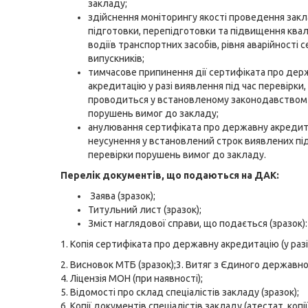
закладу;
здійснення моніторингу якості проведення зак
підготовки, перепідготовки та підвищення квалі
водіїв транспортних засобів, рівня аварійності 
випускників;
тимчасове припинення дії сертифіката про дер
акредитацію у разі виявлення під час перевірки,
проводиться у встановленому законодавством
порушень вимог до закладу;
анулювання сертифіката про державну акредита
неусунення у встановлений строк виявлених під
перевірки порушень вимог до закладу.
Перелік документів, що подаються
на ДАК:
Заява (
зразок
);
Титульний лист (
зразок
);
Зміст наглядової справи, що подається (
зразок
):
1. Копія сертифіката про державну акредитацію (у разі
2. Висновок МТБ
(зразок)
;3. Витяг з Єдиного державно
4. Ліцензія МОН (при наявності);
5. Відомості про склад спеціалістів закладу (
зразок
);
6. Копії документів спеціалістів закладу (атестат, коп