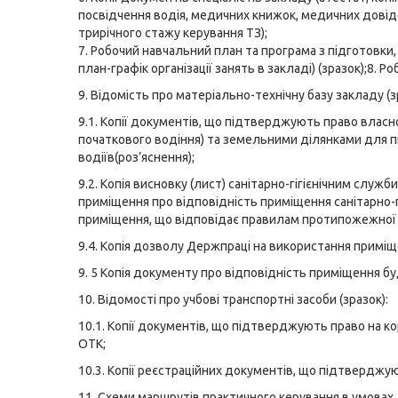
посвідчення водія, медичних книжок, медичних довід
трирічного стажу керування ТЗ);
7. Робочий навчальний план та програма з підготовки,
план-графік організації занять в закладі)
(зразок
);8. Р
9. Відомість про матеріально-технічну базу закладу (
з
9.1. Копії документів, що підтверджують право влас
початкового водіння) та земельними ділянками для пі
водіїв(
роз’яснення
);
9.2. Копія висновку (лист) санітарно-гігієнічним сл
приміщення про відповідність приміщення санітарно-г
приміщення, що відповідає правилам протипожежної 
9.4. Копія дозволу Держпраці на використання приміщ
9. 5 Копія документу про відповідність приміщення 
10. Відомості про учбові транспортні засоби (
зразок
):
10.1. Копії документів, що підтверджують право на 
ОТК;
10.3. Копії реєстраційних документів, що підтверджу
11. Схеми маршрутів практичного керування в умовах 