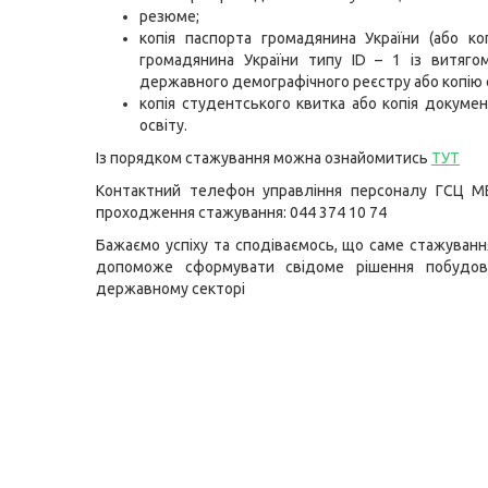
резюме;
копія паспорта громадянина України (або ко
громадянина України типу ID – 1 із витяго
державного демографічного реєстру або копію 
копія студентського квитка або копія докуме
освіту.
Із порядком стажування можна ознайомитись
ТУТ
Контактний телефон управління персоналу ГСЦ М
проходження стажування: 044 374 10 74
Бажаємо успіху та сподіваємось, що саме стажуван
допоможе сформувати свідоме рішення побудов
державному секторі