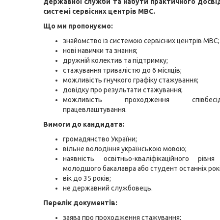
державної служби та набути практичного досві
системі сервісних центрів МВС.
Що ми пропонуємо:
знайомство із системою сервісних центрів МВС;
нові навички та знання;
дружній колектив та підтримку;
стажування тривалістю до 6 місяців;
можливість гнучкого графіку стажування;
довідку про результати стажування;
можливість проходження співбе
працевлаштування.
Вимоги до кандидата:
громадянство України;
вільне володіння українською мовою;
наявність освітньо-кваліфікаційного рів
молодшого бакалавра або студент останніх рокі
вік до 35 років;
не державний службовець.
Перелік документів:
заява про проходження стажування;