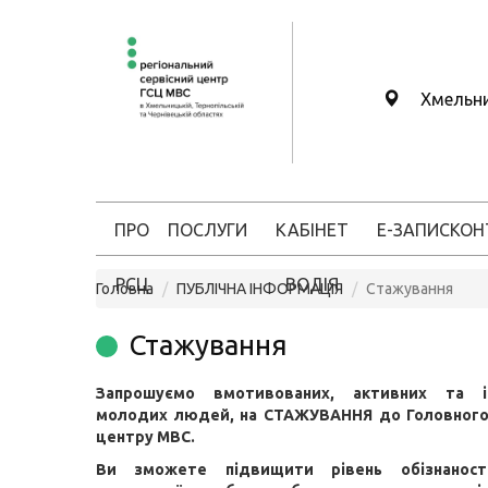
Хмельн
ПРО
ПОСЛУГИ
КАБІНЕТ
Е-ЗАПИС
КОН
РСЦ
ВОДІЯ
Головна
ПУБЛІЧНА ІНФОРМАЦІЯ
Стажування
Стажування
Запрошуємо вмотивованих, активних та ін
молодих людей, на СТАЖУВАННЯ до Головного 
центру МВС.
Ви зможете підвищити рівень обізнаност