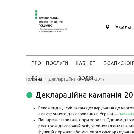
Хмельн
ПРО
ПОСЛУГИ
КАБІНЕТ
Е-ЗАПИС
КОН
РСЦ
ВОДІЯ
Головна
Деклараційна кампанія-2019
Деклараційна кампанія-20
Рекомендації суб’єктам декларування до черго
електронного декларування в Україні —
завант
Поширенні запитання при роботі з Єдиним дер
реєстром декларацій осіб, уповноважених на в
функцій держави або місцевого самоврядування