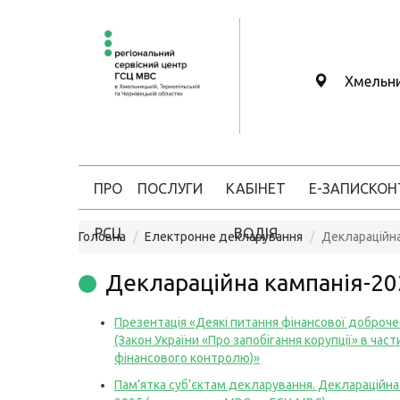
Хмельн
ПРО
ПОСЛУГИ
КАБІНЕТ
Е-ЗАПИС
КОН
РСЦ
ВОДІЯ
Головна
Електронне декларування
Деклараційна
Деклараційна кампанія-20
Презентація «Деякі питання фінансової доброче
(Закон України «Про запобігання корупції» в част
фінансового контролю)»
Пам’ятка суб’єктам декларування. Деклараційна 