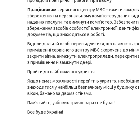
про відбій повітряної тривоги. При цьому
Працівникам
сервісного центру МВС – вжити заході
збереження на персональному комп’ютеру даних, від
надання послуги, та вимкнути комп’ютер. Забезпечит
збереження засобів особистої електронної ідентифіка
документів, що знаходяться в роботі.
Відповідальній особі пересвідчитися, що наявність г
приміщенні сервісного центру МВС скорочена до міні
закрити вікна, вимкнути електроприлади, перекрити 
з приміщення й замкнути двері.
Пройти до найближчого укриття.
Якщо немає можливості перейти в укриття, необхідн
знаходитися у найбільш безпечному місці у будинку с 
вікон, бажано за двома стінами.
Пам’ятайте, учбових тривог зараз не буває!
Все буде Україна!