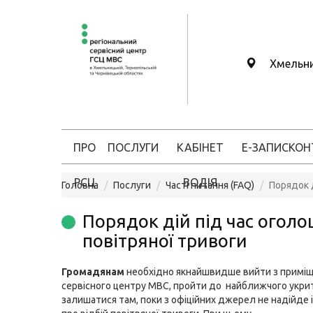
Хмельн
ПРО
ПОСЛУГИ
КАБІНЕТ
Е-ЗАПИС
КОН
РСЦ
ВОДІЯ
Головна
Послуги
Часті питання (FAQ)
Порядок д
Порядок дій під час огол
повітряної тривоги
Громадянам
необхідно якнайшвидше вийти з примі
сервісного центру МВС, пройти до найближчого укрит
залишатися там, поки з офіційних джерел не надійде 