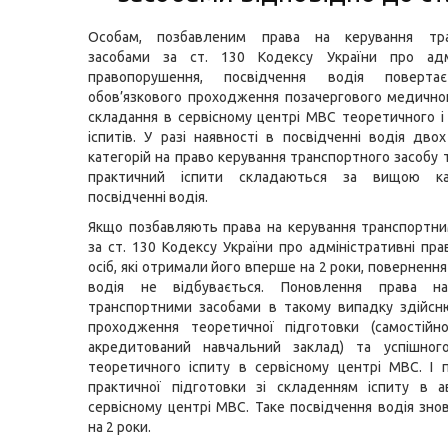
Особам, позбавленим права на керування тра
засобами за ст. 130 Кодексу України про адмі
правопорушення, посвідчення водія повертає
обов’язкового проходження позачергового медично
складання в сервісному центрі МВС теоретичного і
іспитів. У разі наявності в посвідченні водія дво
категорій на право керування транспортного засобу 
практичний іспити складаються за вищою ка
посвідченні водія.
Якщо позбавляють права на керування транспортн
за ст. 130 Кодексу України про адміністративні пр
осіб, які отримали його вперше на 2 роки, поверненн
водія не відбувається. Поновлення права на
транспортними засобами в такому випадку здійсн
проходження теоретичної підготовки (самостійн
акредитований навчальний заклад) та успішног
теоретичного іспиту в сервісному центрі МВС. І
практичної підготовки зі складенням іспиту в а
сервісному центрі МВС. Таке посвідчення водія зно
на 2 роки.