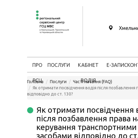
Хмельн
ПРО
ПОСЛУГИ
КАБІНЕТ
Е-ЗАПИС
КОН
РСЦ
ВОДІЯ
Головна
Послуги
Часті питання (FAQ)
Як отримати посвідчення водія після позбавлення
відповідно до ст. 130?
Як отримати посвідчення 
після позбавлення права н
керування транспортними
засобами відповідно до ст