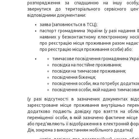
розпорядження за спадщиною на іншу особу,
звернутися до територіального сервісного ц
відповідними документами:
заява (заповнюється в ТСЦ);
паспорт громадянина України (у разі надання I
наявних у безконтактному електронному носі
про реєстрацію місця проживання разом надає
про реєстрацію місця проживання особи) або:
тимчасове посвідчення громадянина Укра
посвідка на постійне проживання;
посвідки на тимчасове проживання;
посвідчення біженця;
посвідчення особи, яка потребує додатков
посвідчення особи, якій надано тимчасови
(у разі відсутності в зазначених документах ві
зареєстроване місце проживання внутрішньо пере
додатково подають довідку про взяття на облік
переміщеної особи, в якій зазначено фактичне місце
або пред’являють її відображення в електронній фор
Дія, зокрема з використанням мобільного додатка)