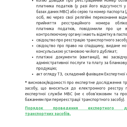
копію довідки про реєстраційний номер облі
платника податків (у разі його відсутності у
базах даних МВС) або серію та номер паспорта 
осіб, які через свої релігійні переконання ві
прийняття реєстраційного номера облік
платника податків, повідомили про це в
контролюючому органу і мають відмітку в паспор
свідоцтво про реєстрацію транспортного засобу
свідоцтво про право на спадщину, видане но
консульською установою чи його дублікат;
платіжні документи (квитанції), які засвід
адміністративної послуги та плату за бланкову
продукцію;
акт огляду ТЗ, складений фахівцем Експертної
*
висновок/відомості про експертне дослідження т
засобу, що вносяться до електронного реєстру п
експертної служби МВС (не є обов’язковим та пр
бажанням при перереєстрації транспортного засобу).
Порядок проведення експертного до
транспортних засобів.