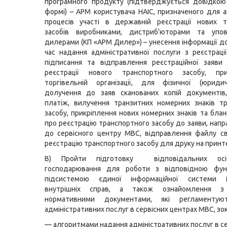
програмного продукту (підтверджується довідкою
формі) – АРМ користувача НАІС, призначеного для а
процесів участі в державній реєстрації нових т
засобів виробниками, дистриб’юторами та упо
дилерами (КП «АРМ Дилер») – унесення інформації до
час надання адміністративної послуги з реєстрації
підписання та відправлення реєстраційної заяви
реєстрації нового транспортного засобу, пр
торгівельній організації, для фізичної (юридич
долучення до заяв сканованих копій документів
платіж, вилучення транзитних номерних знаків т
засобу, прикріплення нових номерних знаків та блан
про реєстрацію транспортного засобу до заяви, напр
до сервісного центру МВС, відправлення файлу с
реєстрацію транспортного засобу для друку на принт
В) Пройти підготовку відповідальних осіб
господарювання для роботи з відповідною фун
підсистемою єдиної інформаційної системи М
внутрішніх справ, а також ознайомлення з
нормативними документами, які регламентую
адміністративних послуг в сервісних центрах МВС, зо
— алгоритмами надання адміністративних послуг в с