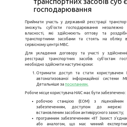
транспортних засобів суб’
господарювання
Приймати участь у державній реєстрації транспор
зможуть суб’єкти господарювання незалежно
власності, які здійснюють оптову та роздріб
транспортними засобами та стоять на обліку 
сервісному центрі МВС.
Для укладення договору та участі у здійсненн
реєстрації транспортних засобів суб’єктам гос
необхідно здійснити наступні кроки:
Отримати доступ та стати користувачем Н
автоматизованої інформаційної системи М
Детальніше за
посиланням
.
Робоче місце користувача НАІС має бути забезпечено:
робочою станцією (ЕОМ) з ліцензійним 
забезпеченням, доступом до мережі 
встановленим засобом антивірусного захисту;
програмним забезпеченням «IIT Захист з’єднан
або аналогом, що має чинний експертни