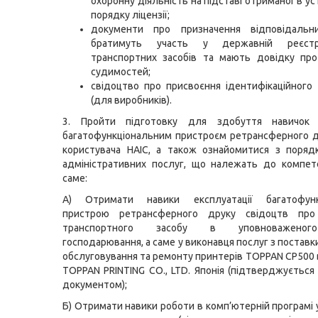
охоронну діяльність на підставі отриманої в у
порядку ліцензії;
документи про призначення відповідальни
братимуть участь у державній реєстр
транспортних засобів та мають довідку про
судимостей;
свідоцтво про присвоєння ідентифікаційного 
(для виробників).
3. Пройти підготовку для здобуття навичок 
багатофункціональним пристроєм ретрансферного 
користувача НАІС, а також ознайомитися з поряд
адміністративних послуг, що належать до компет
саме:
А) Отримати навики експлуатації багатофунк
пристрою ретрансферного друку свідоцтв про
транспортного засобу в уповноваженого
господарювання, а саме у виконавця послуг з поставк
обслуговування та ремонту принтерів TOPPAN CР500
TOPPAN PRINTING CO., LTD. Японія (підтверджується
документом);
Б) Отримати навики роботи в комп’ютерній програмі 