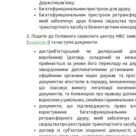
Держспецзв’язку;
багатофункціональним пристроєм для друку;
багатофункціональним пристроєм ретрансфер
який забезпечує друк бланка свідоцтва про
транспортного засобу із безконтактним енкоде
2. Подати до Головного сервісного центру МВС зая
(
додаток 4
) та наступні документи:
дистриб’юторський чи дилерський дог
виробників) (договір, складений за межа
приймається за умови його перекладу на де
закордонними дипломатичними установами 
офіційними органами інших держав та прос
документах апостилю в порядку, визначеному
що скасовує вимогу легалізації іноземни
документів, та Конвенцією про правову допомо
відносини у цивільних, сімейних і кримінальних 
документи, що підтверджують право вла
користування багатофункціональним
ретрансферного друку, який забезпечує 
свідоцтва про реєстрацію транспортного засобу
договір із суб’єктом охоронної діяльності,