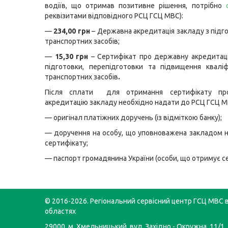
водіїв, що отримав позитивне рішення, потрібно
реквізитами відповідного РСЦ ГСЦ МВС):
—
234,00 грн
– Державна акредитація закладу з підго
транспортних засобів;
—
15,30 грн
– Сертифікат про державну акредитац
підготовки, перепідготовки та підвищення кваліфі
транспортних засобів
.
Після сплати для отримання сертифікату пр
акредитацію закладу необхідно надати до РСЦ ГСЦ М
— оригінал платіжних доручень (із відміткою банку);
— доручення на особу, що уповноважена закладом 
сертифікату;
— паспорт громадянина України (особи, що отримує се
© 2016-2026. Регіональний сервісний центр ГСЦ МВС в
областях
29000, м. Хмельницький, вул. Західно - Окружна, 11/1