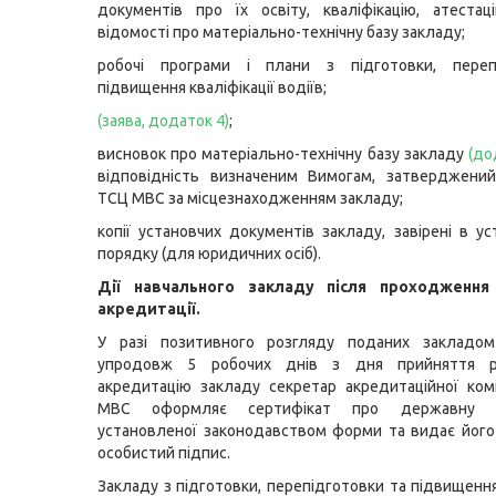
документів про їх освіту, кваліфікацію, атеста
відомості про матеріально-технічну базу закладу;
робочі програми і плани з підготовки, переп
підвищення кваліфікації водіїв;
(
заява, додаток 4
)
;
висновок про матеріально-технічну базу закладу
(
до
відповідність визначеним Вимогам, затверджений
ТСЦ МВС за місцезнаходженням закладу;
копії установчих документів закладу, завірені в у
порядку (для юридичних осіб).
Дії навчального закладу після проходження
акредитації.
У разі позитивного розгляду поданих закладом 
упродовж 5 робочих днів з дня прийняття р
акредитацію закладу секретар акредитаційної ком
МВС оформляє сертифікат про державну а
установленої законодавством форми та видає його
особистий підпис.
Закладу з підготовки, перепідготовки та підвищення