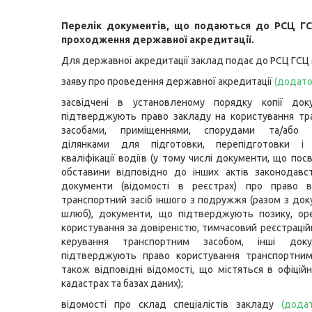
Перелік документів, що подаються до РСЦ Г
проходження державної акредитації.
Для державної акредитації заклад подає до РСЦ ГСЦ
заяву про проведення державної акредитації
(
додато
засвідчені в установленому порядку копії док
підтверджують право закладу на користування тр
засобами, приміщеннями, спорудами та/або 
ділянками для підготовки, перепідготовки і
кваліфікації водіїв (у тому числі документи, що пос
обставини відповідно до інших актів законодавс
документи (відомості в реєстрах) про право в
транспортний засіб іншого з подружжя (разом з до
шлюб), документи, що підтверджують позику, оре
користування за довіреністю, тимчасовий реєстрацій
керування транспортним засобом, інші док
підтверджують право користування транспортним
також відповідні відомості, що містяться в офіційн
кадастрах та базах даних);
відомості про склад спеціалістів закладу
(
дода