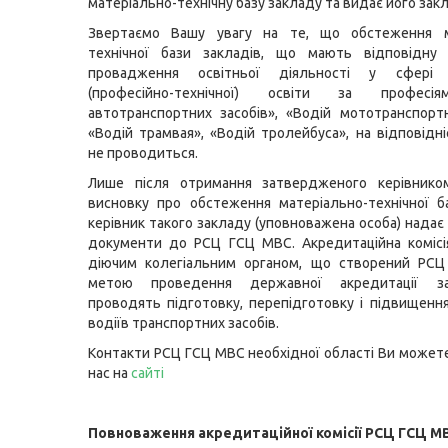
матеріально-технічну базу закладу та видає його зак
Звертаємо Вашу увагу на те, що обстеження м
технічної бази закладів, що мають відповідну 
провадження освітньої діяльності у сфері п
(професійно-технічної) освіти за професі
автотранспортних засобів», «Водій мототранспортн
«Водій трамвая», «Водій тролейбуса», на відповідн
не проводиться.
Лише після отримання затвердженого керівни
висновку про обстеження матеріально-технічної б
керівник такого закладу (уповноважена особа) надає 
документи до РСЦ ГСЦ МВС. Акредитаційна комісі
діючим колегіальним органом, що створений РС
метою проведення державної акредитації зак
проводять підготовку, перепідготовку і підвищення 
водіїв транспортних засобів.
Контакти РСЦ ГСЦ МВС необхідної області Ви можете
нас на
сайті
Повноваження акредитаційної комісії РСЦ ГСЦ М