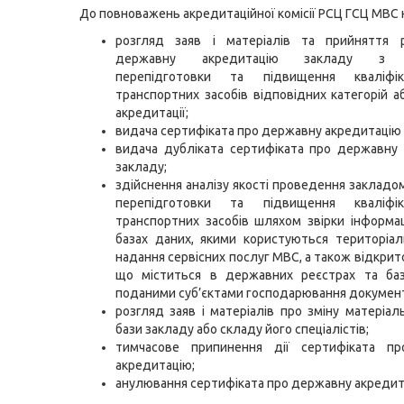
До повноважень акредитаційної комісії РСЦ ГСЦ МВС
розгляд заяв і матеріалів та прийняття 
державну акредитацію закладу з пі
перепідготовки та підвищення кваліфік
транспортних засобів відповідних категорій а
акредитації;
видача сертифіката про державну акредитацію 
видача дубліката сертифіката про державну
закладу;
здійснення аналізу якості проведення закладом
перепідготовки та підвищення кваліфік
транспортних засобів шляхом звірки інформаці
базах даних, якими користуються територіал
надання сервісних послуг МВС, а також відкрито
що міститься в державних реєстрах та баз
поданими суб’єктами господарювання докумен
розгляд заяв і матеріалів про зміну матеріаль
бази закладу або складу його спеціалістів;
тимчасове припинення дії сертифіката п
акредитацію;
анулювання сертифіката про державну акредит