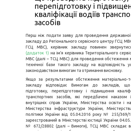
перепідготовку і підвище
кваліфікації водіїв трансп
засобів
Перш ніж подати заяву для проведення державної
закладу до Регіонального сервісного центру ГСЦ МВС
ГСЦ МВС), керівник закладу повинен звернутис
(
додаток 1
)
на ім’я керівника Територіального серві
МВС (далі – ТСЦ МВС) для проведення обстеження 
технічної бази такого закладу на відповідність 
законодавством вимогам та отримання висновку.
Якщо за результатами обстеження матеріально-те
закладу відповідає Вимогам до закладів, що
підготовку, перепідготовку і підвищення кваліфі
транспортних засобів, які передбачені наказом 
внутрішніх справ України, Міністерства освіти і на
Міністерства інфраструктури України, Міністерств
політики України від 05.04.2016 року № 255/369/1
зареєстрований в Міністерстві юстиції України 04.05
№ 672/28802 (далі – Вимоги), ТСЦ МВС складає в