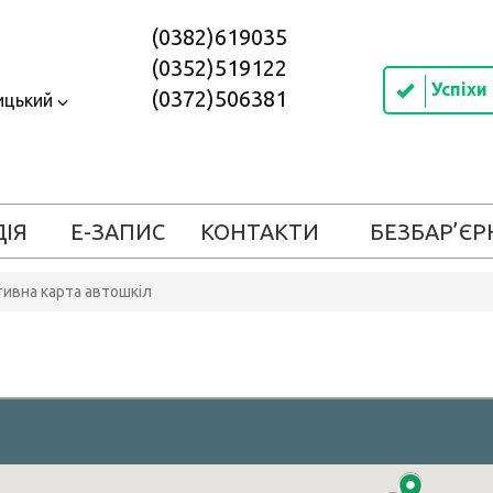
(0382)619035
(0352)519122
Успіхи
(0372)506381
ицький
ДІЯ
Е-ЗАПИС
КОНТАКТИ
БЕЗБАР’ЄР
тивна карта автошкіл