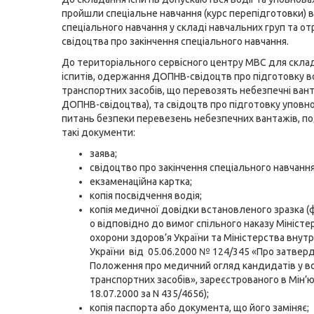
пройшли спеціальне навчання (курс перепідготовки) 
спеціального навчання у складі навчальних груп та о
свідоцтва про закінчення спеціального навчання.
До територіального сервісного центру МВС для скла
іспитів, одержання ДОПНВ-свідоцтв про підготовку в
транспортних засобів, що перевозять небезпечні ванта
ДОПНВ-свідоцтва), та свідоцтв про підготовку уповн
питань безпеки перевезень небезпечних вантажів, п
такі документи:
заява;
свідоцтво про закінчення спеціального навчання
екзаменаційна картка;
копія посвідчення водія;
копія медичної довідки встановленого зразка (
о відповідно до вимог спільного наказу Міністе
охорони здоров’я України та Міністерства внутр
України від 05.06.2000 № 124/345 «Про затве
Положення про медичний огляд кандидатів у вод
транспортних засобів», зареєстрованого в Мін’ю
18.07.2000 за N 435/4656);
копія паспорта або документа, що його заміняє;