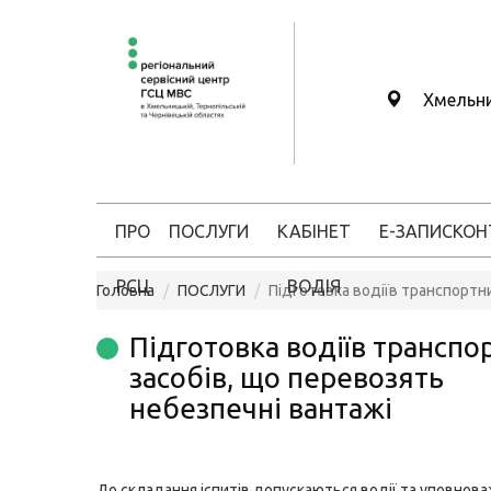
Хмельн
ПРО
ПОСЛУГИ
КАБІНЕТ
Е-ЗАПИС
КОН
РСЦ
ВОДІЯ
Головна
ПОСЛУГИ
Підготовка водіїв транспортни
Підготовка водіїв транспо
засобів, що перевозять
небезпечні вантажі
До складання іспитів допускаються водії та уповноваж