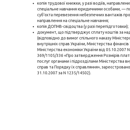
копія трудової книжки, у разі водіїв, направлени
спеціальне навчання юридичними особами, — п
суб’єкта перевезення небезпечних вантажів пр
направлення на спеціальне навчання;
копія ДОПНВ-свідоцтва (у разі перепідготовки);
документ, що підтверджує сплату коштів за на
(відповідно до вимог спільного наказу Міністер
внутрішніх справ України, Міністерства фінансів
Міністерства економіки України від 05.10.2007 N
369/1105/336 «Про затвердження Розмірів плат
послуг органами і підрозділами Міністерства вн
справ та Порядку їх справляння», зареєстровано
31.10.2007 за N 1235/14502).