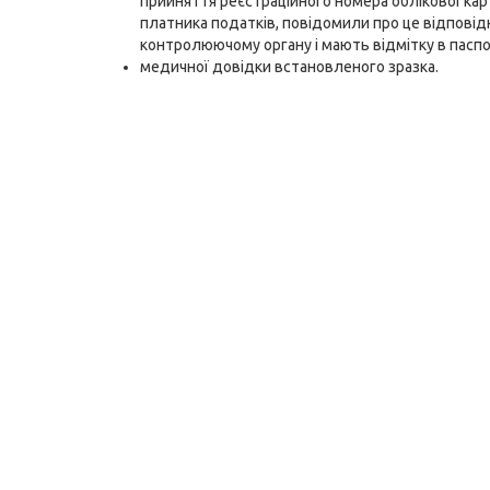
прийняття реєстраційного номера облікової кар
платника податків, повідомили про це відпові
контролюючому органу і мають відмітку в паспор
медичної довідки встановленого зразка.