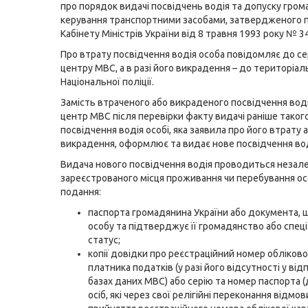
про порядок видачі посвідчень водія та допуску гром
керування транспортними засобами, затвердженого 
Кабінету Міністрів України від 8 травня 1993 року № 3
Про втрату посвідчення водія особа повідомляє до се
центру МВС, а в разі його викрадення – до територіал
Національної поліції.
Замість втраченого або викраденого посвідчення воді
центр МВС після перевірки факту видачі раніше таког
посвідчення водія особі, яка заявила про його втрату 
викрадення, оформлює та видає нове посвідчення вод
Видача нового посвідчення водія проводиться незал
зареєстрованого місця проживання чи перебування ос
подання:
паспорта громадянина України або документа, 
особу та підтверджує її громадянство або спец
статус;
копії довідки про реєстраційний номер обліково
платника податків (у разі його відсутності у від
базах даних МВС) або серію та номер паспорта 
осіб, які через свої релігійні переконання відмо