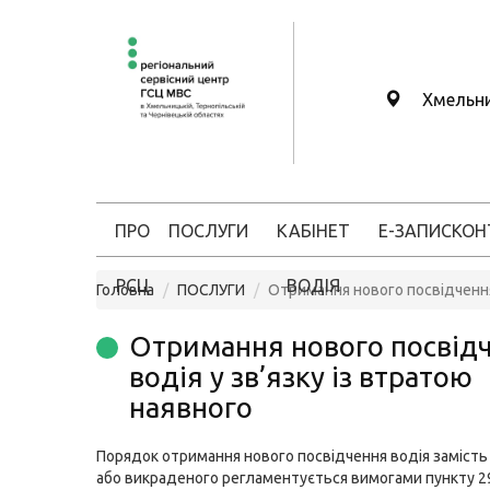
Хмельн
ПРО
ПОСЛУГИ
КАБІНЕТ
Е-ЗАПИС
КОН
РСЦ
ВОДІЯ
Головна
ПОСЛУГИ
Отримання нового посвідчення 
Отримання нового посвід
водія у зв’язку із втратою
наявного
Порядок отримання нового посвідчення водія замість
або викраденого регламентується вимогами пункту 