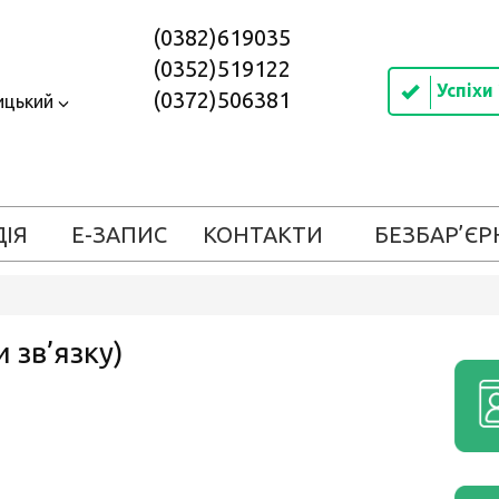
(0382)619035
(0352)519122
Успіхи
(0372)506381
ицький
ДІЯ
Е-ЗАПИС
КОНТАКТИ
БЕЗБАР’ЄР
 зв’язку)