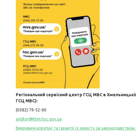
Регіональний сервісний центр ГСЦ МВС в Хмельницькій,
ГСЦ МВС):
(0382) 79-52-00
antikor@khm.hsc.gov.ua
Викривачі корупції та гарантії їх захисту за законодавством