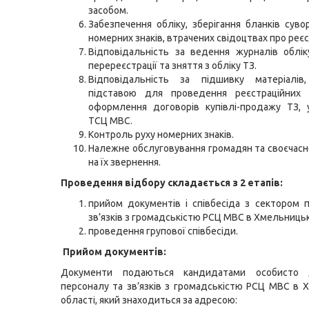
засобом.
Забезпечення обліку, зберігання бланків сувор
номерних знаків, втрачених свідоцтвах про реєс
Відповідальність за ведення журналів обліку
перереєстрації та зняття з обліку ТЗ.
Відповідальність за підшивку матеріалів
підставою для проведення реєстраційних 
оформлення договорів купівлі-продажу ТЗ, 
ТСЦ МВС.
Контроль руху номерних знаків.
Належне обслуговування громадян та своєчасн
на їх звернення.
Проведення відбору складається з 2 етапів:
прийом документів і співбесіда з сектором 
зв’язків з громадськістю РСЦ МВС в Хмельницьк
проведення групової співбесіди.
Прийом документів:
Документи подаються кандидатами особисто 
персоналу та зв’язків з громадськістю РСЦ МВС в 
області, який знаходиться за адресою: