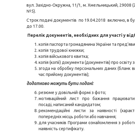
вул. Західно-Окружна, 11/1, м. Хмельницький, 29008 (2
№5).
Строк подачі документів по 19.04.2018 включно, в буд
до 17.00.
Перелік документів, необхідних для участі у від
копія паспорта громадянина України та пред’яви
копія трудової книжки;
копія військового квитка;
копія (копії) документа (документів) про освіту 
згода на обробку персональних даних (бланк в
час прийому документів);
додатково можуть бути подані:
резюме у довільній формі з фото;
мотиваційний лист про бажання працювати
посаді, написаний кандидатом;
рекомендаційні листи за наявності (характ
попередніх місць роботи або навчання;
для учасників Програми ознайомлення з робо
наявність сертифікату.