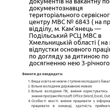
документів на вакантну п
документознавця
територіального сервісно
центру МВС № 6843 ( на п
відділу, м. Кам’янець —
Подільський РСЦ МВС в
Хмельницькій області ( на
відпустки основного прац
по догляду за дитиною по
досягненню нею 3-річного
Вимоги до кандидата:
Вища освіта не нижче ступеня молодшого бака
Вільне володіння державною мовою
Вільне володіння ПК, вміння користуватись 
знання програм Microsoft Office (Word, Excel, Out
Особисті якості: вміння працювати з інформа
працювати в команді, здатність прийма