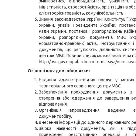
змінюватися, відповідальність, уважність 
ініціативність, стресостійкість, орієнтація на об
клієнтоорієнтованість, комунікабельність.
Знання законодавства України: Конституції Укр
України, указів Президента України, постан
Ради України, постанов і розпоряджень Кабіне
України, розпорядчих документів МВС Укр
нормативно-правових актів, інструктивних 
документів, що регулюють діяльність систе
центрів МВС. Повний список можна знайти за 
http://hsc.gov.ua/publichna-informatsiya/normativ
Основні посадові обов’язки:
Надання адміністративних послуг у межах 
територіального сервісного центру МВС.
Забезпечення проходження документів з
створення або одержання до завершення ви
відправлення.
Організація впровадження, ведення ел
документообігу.
Внесення інформації до Єдиного державного р
Звірка наявності документів, які є пі
проведення реєстраційних операцій з т