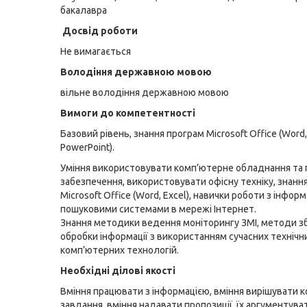
бакалавра
Досвід роботи
Не вимагається
Володіння державною мовою
вільне володіння державною мовою
Вимоги до компетентності
Базовий рівень, знання програм Microsoft Office (Word,
PowerPoint).
Уміння використовувати комп’ютерне обладнання та
забезпечення, використовувати офісну техніку, знанн
Microsoft Office (Word, Excel), навички роботи з інфор
пошуковими системами в мережі Інтернет.
Знання методики ведення моніторингу ЗМІ, методи з
обробки інформації з використанням сучасних технічни
комп’ютерних технологій.
Необхідні ділові якості
Вміння працювати з інформацією, вміння вирішувати 
завдання, вміння надавати пропозиції, їх аргументува