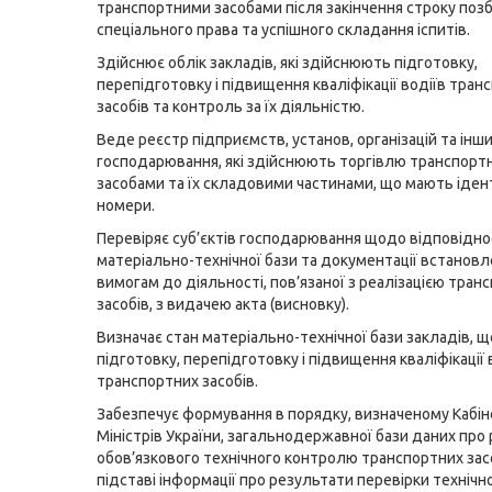
транспортними засобами після закінчення строку поз
спеціального права та успішного складання іспитів.
Здійснює облік закладів, які здійснюють підготовку,
перепідготовку і підвищення кваліфікації водіїв тран
засобів та контроль за їх діяльністю.
Веде реєстр підприємств, установ, організацій та інши
господарювання, які здійснюють торгівлю транспорт
засобами та їх складовими частинами, що мають іден
номери.
Перевіряє суб’єктів господарювання щодо відповідно
матеріально-технічної бази та документації встанов
вимогам до діяльності, пов’язаної з реалізацією тран
засобів, з видачею акта (висновку).
Визначає стан матеріально-технічної бази закладів, 
підготовку, перепідготовку і підвищення кваліфікації 
транспортних засобів.
Забезпечує формування в порядку, визначеному Кабі
Міністрів України, загальнодержавної бази даних про
обов’язкового технічного контролю транспортних зас
підставі інформації про результати перевірки технічн