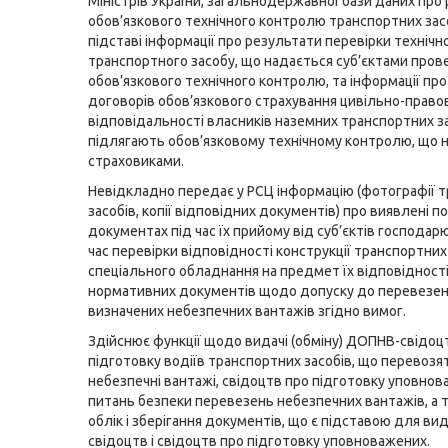
Міністрів України, загальнодержавної бази даних про
обов’язкового технічного контролю транспортних зас
підставі інформації про результати перевірки технічн
транспортного засобу, що надається суб’єктами про
обов’язкового технічного контролю, та інформації пр
договорів обов’язкового страхування цивільно-право
відповідальності власників наземних транспортних зас
підлягають обов’язковому технічному контролю, що 
страховиками.
Невідкладно передає у РСЦ інформацію (фотографії 
засобів, копії відповідних документів) про виявлені 
документах під час їх прийому від суб’єктів господар
час перевірки відповідності конструкції транспортних
спеціального обладнання на предмет їх відповідност
нормативних документів щодо допуску до перевезе
визначених небезпечних вантажів згідно вимог.
Здійснює функції щодо видачі (обміну) ДОПНВ-свідоц
підготовку водіїв транспортних засобів, що перевозя
небезпечні вантажі, свідоцтв про підготовку уповнов
питань безпеки перевезень небезпечних вантажів, а 
облік і зберігання документів, що є підставою для ви
свідоцтв і свідоцтв про підготовку уповноважених.