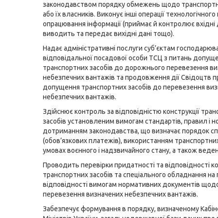
законодавством порядку обмежень щодо транспортн
або їх власників. Виконує інші операції технологічного
опрацювання інформації (приймає й контролює вхідні д
виводить та передає вихідні дані тощо).
Надає адміністративні послуги суб’єктам господарюва
відповідальної посадової особи ТСЦ з питань допущ
транспортних засобів до дорожнього перевезення в
небезпечних вантажів та продовження дії Свідоцтв п
допущення транспортних засобів до перевезення ви
небезпечних вантажів.
Здійснює контроль за відповідністю конструкції тра
засобів установленим вимогам стандартів, правил і но
дотриманням законодавства, що визначає порядок сп
(обов’язкових платежів), використанням транспортних
умовах воєнного і надзвичайного стану, а також веденн
Проводить перевірки придатності та відповідності ко
транспортних засобів та спеціального обладнання на
відповідності вимогам нормативних документів щод
перевезення визначених небезпечних вантажів.
Забезпечує формування в порядку, визначеному Кабі