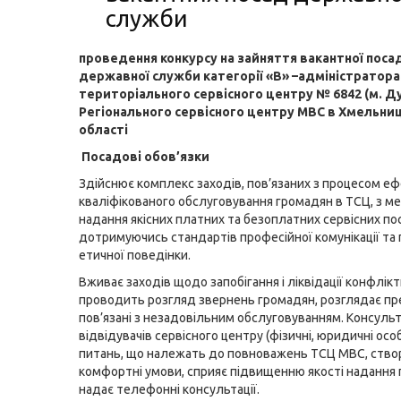
служби
проведення конкурсу
на зайняття вакантної поса
державної служби категорії «В» –адміністратора
територіального сервісного центру № 6842 (м. Ду
Регіонального сервісного центру МВС в Хмельни
області
Посадові обов’язки
Здійснює комплекс заходів, пов’язаних з процесом еф
кваліфікованого обслуговування громадян в ТСЦ, з м
надання якісних платних та безоплатних сервісних по
дотримуючись стандартів професійної комунікації та
етичної поведінки.
Вживає заходів щодо запобігання і ліквідації конфлікт
проводить розгляд звернень громадян, розглядає пре
пов’язані з незадовільним обслуговуванням. Консуль
відвідувачів сервісного центру (фізичні, юридичні особи
питань, що належать до повноважень ТСЦ МВС, ств
комфортні умови, сприяє підвищенню якості надання 
надає телефонні консультації.