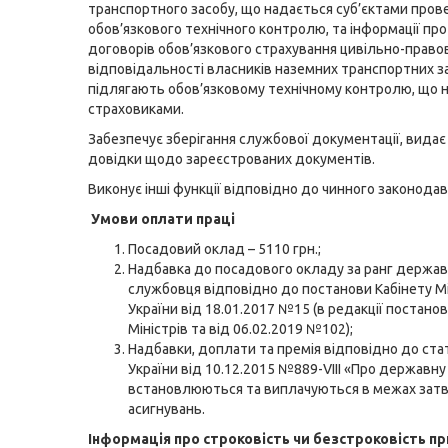
транспортного засобу, що надається суб’єктами про
обов’язкового технічного контролю, та інформації пр
договорів обов’язкового страхування цивільно-право
відповідальності власників наземних транспортних за
підлягають обов’язковому технічному контролю, що 
страховиками.
Забезпечує зберігання службової документації, видає
довідки щодо зареєстрованих документів.
Виконує інші функції відповідно до чинного законодав
Умови оплати праці
Посадовий оклад – 5110 грн.;
Надбавка до посадового окладу за ранг держа
службовця відповідно до постанови Кабінету Мі
України від 18.01.2017 №15 (в редакції постанов
Міністрів та від 06.02.2019 №102);
Надбавки, доплати та премія відповідно до стат
України від 10.12.2015 №889-VIII «Про державну 
встановлюються та виплачуються в межах за
асигнувань.
Інформація про строковість чи безстроковість п