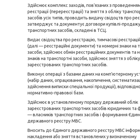
Здійснює комплекс заходів, пов’язаних з проведення
реєстрації (перереєстрації) та зняття з обліку трансп
засобів усіх типів, проводить видачу свідоцтв про реє
затверджує та документує договори купівлі-продаж
транспортних засобів, складені в ТСЦ.
Видає свідоцтва про реєстрацію, тимчасові реєстраці
(далі — реєстраційні документи) та номерні знаки на 
засоби, здійснює обмін реєстраційних документів та 
знаків на транспортні засоби, здійснює зняття з обліку
зареєстрованих транспортних засобів.
Виконує операції з базами даних на комп’ютерному ус
(набір даних, опрацювання, накопичення, систематизац
здійснення виписки спеціальної продукції), відповідн
нормативно-правової бази.
Здійснює в установленому порядку державний облік
зареєстрованих транспортних засобів юридичних та ф
— власників транспортних засобів і формування Єдин
державного реєстру МВС.
Вносить до Єдиного державного реєстру МВС інформ
накладення або зняття встановлених у визначеному