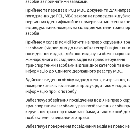
засобів за прийнятими заявками.
Приймає та передає в РСЦ МВС документи для напра
погодження до ГСЦ МВС заявок на проведення дубл
первинних ідентифікаційних номерів чи нанесення сп
індивідуальних номерів на складові частини транспо
засобів.
Приймає у складі комісії іспити на право керування т
засобами (відповідно до наявної категорії національн
посвідчення водія), здійснює видачу та обмін націона
міжнародного посвідчень водія на право керування
транспортними засобами відповідної категорії та вно
інформацію до Єдиного державного реєстру МВС.
Здійснює ведення обліку надходження, витрачання, н
номерних знаків і бланкової продукції, а також надає
інформацію про їх потребу.
Забезпечує зберігання посвідчення водія на право ке
транспортними засобами у разі позбавлення особи пр
керування транспортними засобами, а також копій до
позбавлення спеціального права.
Забезпечує повернення посвідчення водія на право к