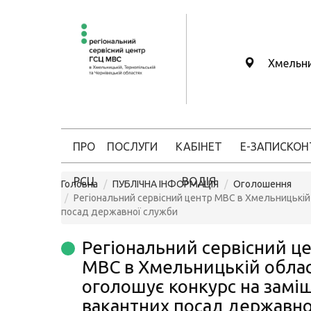
Хмельн
ПРО
ПОСЛУГИ
КАБІНЕТ
Е-ЗАПИС
КОН
РСЦ
ВОДІЯ
Головна
ПУБЛІЧНА ІНФОРМАЦІЯ
Оголошення
Регіональний сервісний центр МВС в Хмельницькій
посад державної служби
Регіональний сервісний ц
МВС в Хмельницькій облас
оголошує конкурс на замі
вакантних посад державно