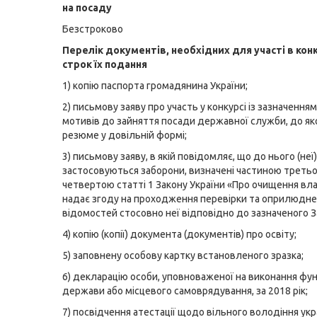
на посаду
Безстроково
Перелік документів, необхідних для участі в конк
строк їх подання
1) копію паспорта громадянина України;
2) письмову заяву про участь у конкурсі із зазначення
мотивів до зайняття посади державної служби, до як
резюме у довільній формі;
3) письмову заяву, в якій повідомляє, що до нього (неї)
застосовуються заборони, визначені частиною треть
четвертою статті 1 Закону України «Про очищення вла
надає згоду на проходження перевірки та оприлюдн
відомостей стосовно неї відповідно до зазначеного З
4) копію (копії) документа (документів) про освіту;
5) заповнену особову картку встановленого зразка;
6) декларацію особи, уповноваженої на виконання фун
держави або місцевого самоврядування, за 2018 рік;
7) посвідчення атестації щодо вільного володіння ук