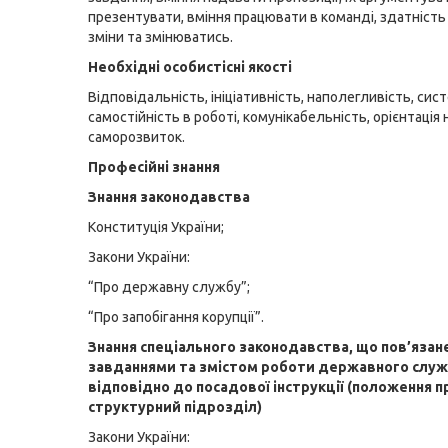
презентувати, вміння працювати в команді, здатніст
зміни та змінюватись.
Необхідні особистісні якості
Відповідальність, ініціативність, наполегливість, сис
самостійність в роботі, комунікабельність, орієнтація 
саморозвиток.
Професійні знання
Знання законодавства
Конституція України;
Закони України:
“Про державну службу”;
“Про запобігання корупції”.
Знання спеціального зако­нодавства, що пов’язане
завданнями та змістом ро­боти державного служ
відповідно до посадо­вої інструкції (положення п
структурний підроз­діл)
Закони України: