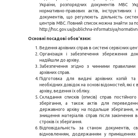
України, розпорядчих документів МВС Укр
нормативно-правових актів, інструктивних 
документів, що регулюють діяльність систе
центрів МВС. Повний список можна знайти за 
http://hsc.gov.ua/publichna-informatsiya/normativ
Основні посадові обов’язки:
Ведення архівних справ в системі сервісних цен
Організація і забезпечення збереження док
надійшли до архіву.
Забезпечення згідно з чинними правилами
архівних справ.
Підготовка для видачі архівних копій та 
необхідних довідок на основі відомостей, які є
архіву, ведення їх обліку.
Складання списків (описів) справ постійного
зберігання, а також актів для переведен
державного архіву на подальше зберігання, н
знищення матеріалів справ після закінчення 
строків їх зберігання.
Відповідальність за станом документів, св
відновленням, додержанням у приміщеннях а