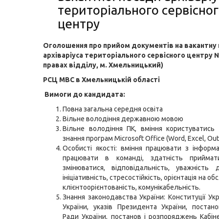
територіального сервісно
центру
Оголошення про прийом документів на вакантну
архіваріуса територіального сервісного центру 
правах відділу, м. Хмельницький)
РСЦ МВС в Хмельницькій області
Вимоги до кандидата:
Повна загальна середня освіта
Вільне володіння державною мовою
Вільне володіння ПК, вміння користуватись 
знання програм Microsoft Office (Word, Excel, Out
Особисті якості: вміння працювати з інформа
працювати в команді, здатність прийма
змінюватися, відповідальність, уважність 
ініціативність, стресостійкість, орієнтація на об
клієнтоорієнтованість, комунікабельність.
Знання законодавства України: Конституції Укр
України, указів Президента України, постан
Ради України, постанов і розпоряджень Кабіне