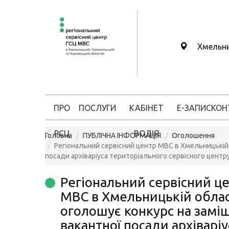
Хмельн
ПРО
ПОСЛУГИ
КАБІНЕТ
Е-ЗАПИС
КОН
РСЦ
ВОДІЯ
Головна
ПУБЛІЧНА ІНФОРМАЦІЯ
Оголошення
Регіональний сервісний центр МВС в Хмельницькій 
посади архіваріуса територіального сервісного центр
Регіональний сервісний ц
МВС в Хмельницькій облас
оголошує конкурс на замі
вакантної посади архіваріу