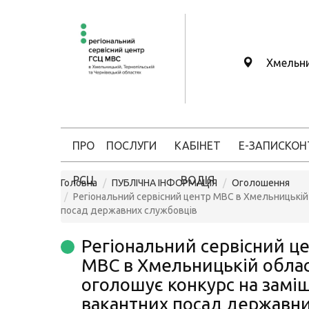
Хмельн
ПРО
ПОСЛУГИ
КАБІНЕТ
Е-ЗАПИС
КОН
РСЦ
ВОДІЯ
Головна
ПУБЛІЧНА ІНФОРМАЦІЯ
Оголошення
Регіональний сервісний центр МВС в Хмельницькій
посад державних службовців
Регіональний сервісний ц
МВС в Хмельницькій облас
оголошує конкурс на замі
вакантних посад державн