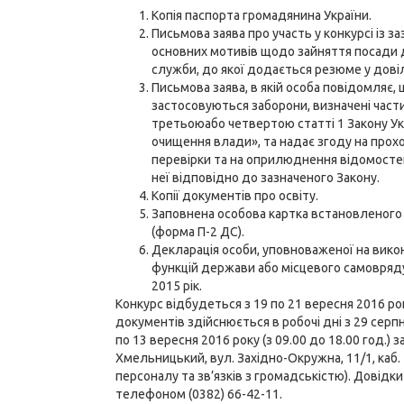
Копія паспорта громадянина України.
Письмова заява про участь у конкурсі із з
основних мотивів щодо зайняття посади
служби, до якої додається резюме у довіл
Письмова заява, в якій особа повідомляє, 
застосовуються заборони, визначені
част
третьою
або
четвертою
статті 1 Закону У
очищення влади», та надає згоду на про
перевірки та на оприлюднення відомосте
неї відповідно до зазначеного Закону.
Копії документів про освіту.
Заповнена особова картка встановленого
(форма П-2 ДС).
Декларація особи, уповноваженої на вико
функцій держави або місцевого самовряду
2015 рік.
Конкурс відбудеться з 19 по 21 вересня 2016 ро
документів здійснюється в робочі дні з 29 серп
по 13 вересня 2016 року (з 09.00 до 18.00 год.) з
Хмельницький, вул. Західно-Окружна, 11/1, каб. 
персоналу та зв’язків з громадськістю). Довідки
телефоном (0382) 66-42-11.