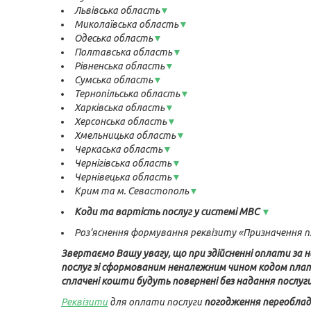
Львівська область
▼
Миколаївська область
▼
Одеська область
▼
Полтавська область
▼
Рівненська область
▼
Сумська область
▼
Тернопільська область
▼
Харківська область
▼
Херсонська область
▼
Хмельницька область
▼
Черкаська область
▼
Чернігівська область
▼
Чернівецька область
▼
Крим та м. Севастополь
▼
Коди та вартість послуг у системі МВС
▼
Роз’яснення формування реквізиту «Призначення
Звертаємо Вашу увагу, що при здійсненні оплати за 
послуг зі сформованим неналежним чином кодом пла
сплачені кошти будуть повернені без надання послуги
Реквізити
для оплати послуги
погодження переобла