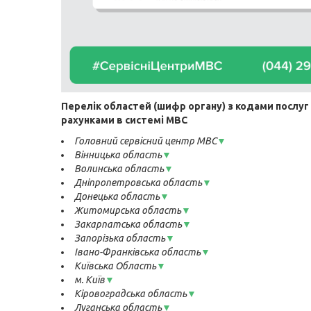
Перелік областей (шифр органу) з кодами послуг
рахунками в системі МВС
Головний сервісний центр МВС
▼
Вінницька область
▼
Волинська область
▼
Дніпропетровська область
▼
Донецька область
▼
Житомирська область
▼
Закарпатська область
▼
Запорізька область
▼
Івано-Франківська область
▼
Київська Область
▼
м. Київ
▼
Кіровоградська область
▼
Луганська область
▼