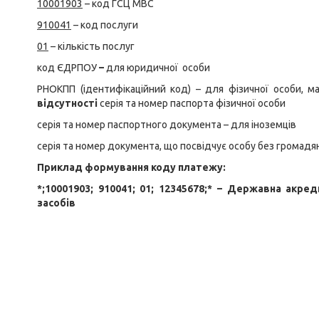
10001903
– код ГСЦ МВС
910041
– код послуги
01
– кількість послуг
код ЄДРПОУ
–
для юридичної особи
РНОКПП (ідентифікаційний код) – для фізичної особи, 
відсутності
серія та номер паспорта фізичної особи
серія та номер паспортного документа – для іноземців
серія та номер документа, що посвідчує особу без громадя
Приклад формування коду платежу:
*;10001903; 910041; 01; 12345678;* – Державна акре
засобів