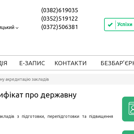
(0382)619035
(0352)519122
Успіхи
(0372)506381
ицький
ДІЯ
Е-ЗАПИС
КОНТАКТИ
БЕЗБАР’ЄР
ну акредитацію закладів
тифікат про державну
ладів з підготовки, перепідготовки та підвищення