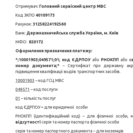
Отримувач:
Головний сервісний центр МВС
Код ЗКПО
40109173
Рахунок:
31258224192560
Банк:
Держказначейська служба України, м. Київ
МФО:
820172
Оформлення призначення платежу:
*;10001903;049571;01; код ЄДРПОУ
або
РНОКПП
або
с
номер документа;*
– Сертифікат про державну акре
підвищення кваліфікації водіїв транспортних засобів.
10001903
– код ГСЦ МВС
049571
– код послуги
01
– кількість послуг
код ЄДРПОУ
–
для юридичної особи
РНОКПП (ідентифікаційний код) – для фізичної особи,
відсутності
серія та номер паспорта фізичної особи
серія та номер паспортного документа – для іноземців