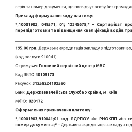
серія та номер документа, що посвідчує особу без громадя
Приклад формування коду платежу:
*;10001903; 049571; 01; 12345678;* – Сертифікат 
перепідготовки та підвищення кваліфікації водіїв тр
________________________________________________________
195,00 грн.
Державна акредитація закладу з підготовки вод
(код послуги 910041)
Отримувач:
Головний сервісний центр МВС
Код ЗКПО
40109173
Рахунок:
31258224192560
Банк:
Держказначейська служба України, м. Київ
МФО:
820172
Оформлення призначення платежу:
*;10001903;910041;01 код ЄДРПОУ
або
РНОКПП
або
с
номер документа;*
– Державна акредитація закладу з під