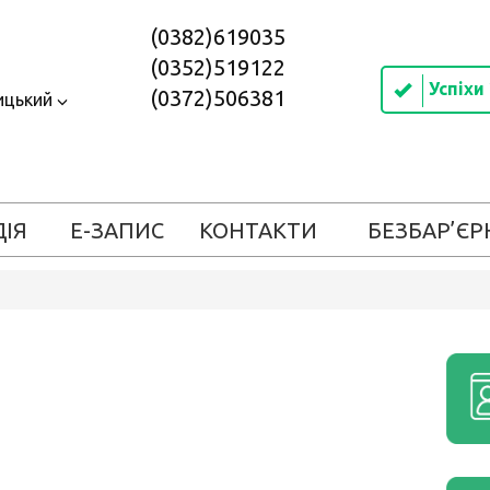
(0382)619035
(0352)519122
Успіхи
(0372)506381
ицький
ДІЯ
Е-ЗАПИС
КОНТАКТИ
БЕЗБАР’ЄР