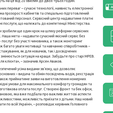
ть на це від 20 хвилин до двох-трьох годин.
них переваг – сучасні технології, наявність електронної
ема прозорості кабінетів та спеціально підготовлений
нтований персонал. Сервісний центр надаватиме платні
ні послуги, що належать до компетенції Міністерства.
и зробили ще один крок на шляху реформи сервісних
. Наша мета – надавати сучасний якісний сервіс без
 послуг без участі чиновника, а також моніторинг
ж багато уваги мотивації та навчанню співробітників –
тажування, як для новачків, так і досвідчених
к змінюється ситуація на краще. Забудьте про старі МРЕВ.
ля клієнта», – зазначив Арсен Аваков.
езпечений усіма видами зв’язку, що дозволяє
новних – видача та обмін посвідчень водія, реєстрація
 також прийматиме заяви на виготовлення номерних
еобхідні умови для максимального комфорту громадян та
готівкова оплата послуг. Створені фронт та бек офіси,
тановою, яка вже подбала про важливі життєві аспекти
жливостями, можливість приїхати з дітьми. Наш новий
ти по всій Україні», – розповідає керівник Головного