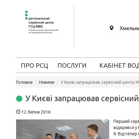
Хмельн
ПРО РСЦ
ПОСЛУГИ
КАБІНЕТ ВО
Головна
Новини
У Києві запрацював сервісний центр 
У Києві запрацював сервісни
12 Липня 2016
Перший серв
відкрився у 
8. Відтепер