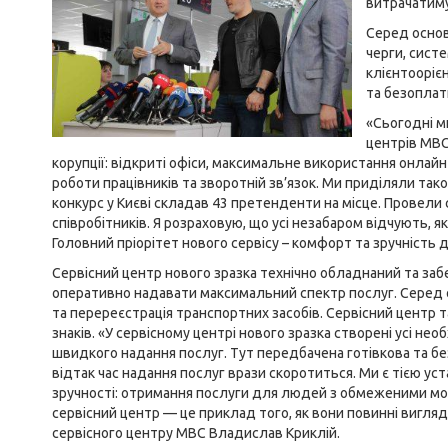
витрачатиму
Серед основ
черги, сист
клієнтооріє
та безоплат
«Сьогодні м
центрів МВС
корупції: відкриті офіси, максимальне використання онлайн-
роботи працівників та зворотній зв’язок. Ми приділяли тако
конкурс у Києві складав 43 претенденти на місце. Провели с
співробітників. Я розраховую, що усі незабаром відчують, я
Головний пріорітет нового сервісу – комфорт та зручність д
Сервісний центр нового зразка технічно обладнаний та заб
оперативно надавати максимальний спектр послуг. Серед ос
та перереєстрація транспортних засобів. Сервісний центр
знаків. «У сервісному центрі нового зразка створені усі н
швидкого надання послуг. Тут передбачена готівкова та без
відтак час надання послуг врази скоротиться. Ми є тією ус
зручності: отримання послуги для людей з обмеженими мо
сервісний центр — це приклад того, як вони повинні вигляда
сервісного центру МВС Владислав Криклій.