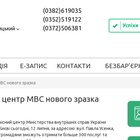
(0382)619035
(0352)519122
Успіхи
(0372)506381
ицький
ДІЯ
Е-ЗАПИС
КОНТАКТИ
БЕЗБАР’ЄР
МВС нового зразка
й центр МВС нового зразка
існий центр Міністерства внутрішніх справ України
Києві сьогодні, 12 липня, за адресою: вул. Павла Усенка,
 громадяни зможуть отримати більше 300 послуг та