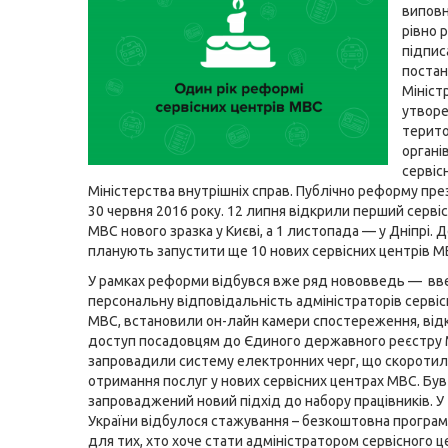
випов
рівно 
підпис
постан
Мініст
утвор
терито
органі
сервіс
Міністерства внутрішніх справ. Публічно реформу пр
30 червня 2016 року. 12 липня відкрили перший серві
МВС нового зразка у Києві, а 1 листопада — у Дніпрі. Д
планують запустити ще 10 нових сервісних центрів М
У рамках реформи відбувся вже ряд нововведь — вв
персональну відповідальність адміністраторів сервіс
МВС, встановили он-лайн камери спостереження, від
доступ посадовцям до Єдиного державного реєстру 
запровадили систему електронних черг, що скоротил
отримання послуг у нових сервісних центрах МВС. Був
запроваджений новий підхід до набору працівників. У
України відбулося стажування – безкоштовна програм
для тих, хто хоче стати адміністратором сервісного 