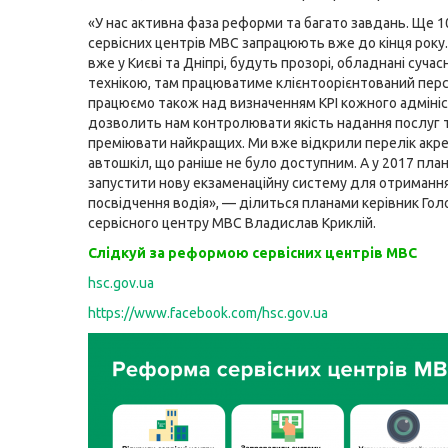
«У нас активна фаза реформи та багато завдань. Ще 1
сервісних центрів МВС запрацюють вже до кінця року. 
вже у Києві та Дніпрі, будуть прозорі, обладнані суча
технікою, там працюватиме клієнтоорієнтований пер
працюємо також над визначенням KPI кожного адміні
дозволить нам контролювати якість надання послуг 
преміювати найкращих. Ми вже відкрили перелік акр
автошкіл, що раніше не було доступним. А у 2017 пла
запустити нову екзаменаційну систему для отриманн
посвідчення водія», — ділиться планами керівник Гол
сервісного центру МВС Владислав Криклій.
Слідкуй за реформою сервісних центрів МВС
hsc.gov.ua
https://www.facebook.com/hsc.gov.ua