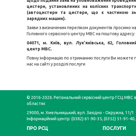
щодо подання заяв на
уповноваження проведенн
цистерн, установлених на колісних транспорт
(автоцистерн та цистерн, що є частиною зм
зарядних машин)
.
Заяви з визначеним переліком документів просимо н
Головного сервісного центру МВС на поштову адресу:
04071, м. Київ, вул. Лук
’
янівська, 62, Головни
центр МВС.
Повну інформацію по отриманню послуги Ви можете 
нас на сайті у розділі
послуги
© 2016-2026. Регіональний сервісний центр ГСЦ МВС в
областях
29000, м. Хмельницький, вул. Західно - Окружна, 11/1
Інформаційний центр: (0382) 61-90-35, (0352) 51-91-40,
ПРО РСЦ
ПОСЛУГИ