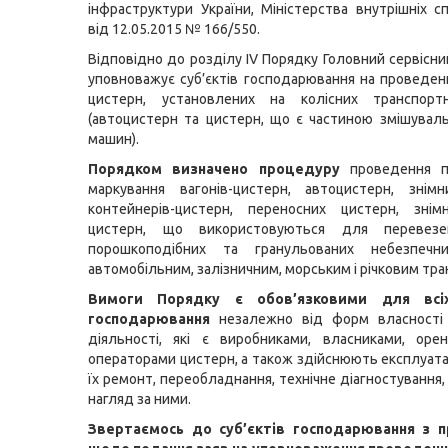
інфраструктури України, Міністерства внутрішніх с
від 12.05.2015 № 166/550.
Відповідно до розділу IV Порядку Головний сервісн
уповноважує суб’єктів господарювання на проведен
цистерн, установлених на колісних транспорт
(автоцистерн та цистерн, що є частиною змішувал
машин).
Порядком визначено процедуру
проведення п
маркування вагонів-цистерн, автоцистерн, знімн
контейнерів-цистерн, переносних цистерн, знімн
цистерн, що використовуються для перевезен
порошкоподібних та гранульованих небезпечн
автомобільним, залізничним, морським і річковим тр
Вимоги Порядку є обов’язковими для всіх
господарювання
незалежно від форм власності 
діяльності, які є виробниками, власниками, оре
операторами цистерн, а також здійснюють експлуата
їх ремонт, переобладнання, технічне діагностування,
нагляд за ними.
Звертаємось до суб’єктів господарювання з 