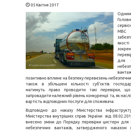
05 Квітня 2017
Одним
Головн
серві
М
забезп
якос
зок
перев
для п
небез
вант
позитивно вплине на безпеку перевезень небезпечних
також в збільшені кількості суб’єктів господар
матимуть право проводити такі перевірки, щ
запровадити належний рівень конкуренції та, як насл
вартість відповідних послуги для споживача.
Відповідно до наказу Міністерства інфраструкту
Міністерства внутрішніх справ України від 08.02.20
внесено зміни до Порядку перевірки цистерн для
небезпечних вантажів, затвердженого наказом М