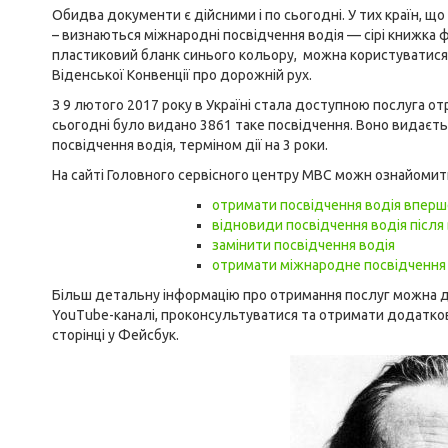
Обидва документи є дійсними і по сьогодні. У тих країн, щ
– визнаються міжнародні посвідчення водія — сірі книжка 
пластиковий бланк синього кольору, можна користуватися 
Віденської Конвенції про дорожній рух.
З 9 лютого 2017 року в Україні стала доступною послуга о
сьогодні було видано 3861 таке посвідчення. Воно видаєтьс
посвідчення водія, терміном дії на 3 роки.
На сайті Головного сервісного центру МВС можн ознайомитис
отримати посвідчення водія вперш
відновиди посвідчення водія після
замінити посвідчення водія
отримати міжнародне посвідчення
Більш детальну інформацію про отримання послуг можна ді
YouTube-каналі
, проконсультуватися та отримати додатков
сторінці у
Фейсбук.