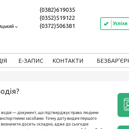
(0382)619035
(0352)519122
Успіхи
(0372)506381
ицький
ДІЯ
Е-ЗАПИС
КОНТАКТИ
БЕЗБАР’ЄР
водія?
 водія — документ, що підтверджує право людини
анспортними засобами. Точну дату видачі першого
 визначити досить складно, адже до сьогодні