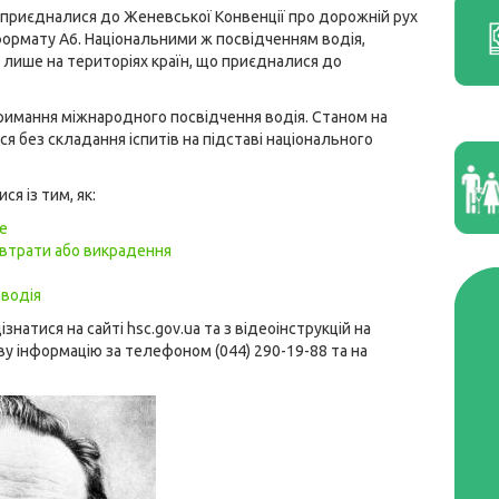
о приєдналися до Женевської Конвенції про дорожній рух
формату А6. Національними ж посвідченням водія,
лише на територіях країн, що приєдналися до
тримання міжнародного посвідчення водія. Станом на
я без складання іспитів на підставі національного
я із тим, як:
е
 втрати або викрадення
 водія
знатися на сайті
hsc.gov.ua
та з відеоінструкцій на
у інформацію за телефоном (044) 290-19-88 та на