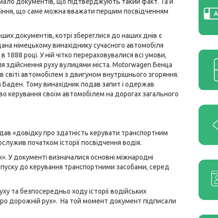
мало документів, що підтверджують такий факт. Та й
іння, що саме можна вважати першим посвідченням
ших документів, котрі збереглися до наших днів є
идана німецькому винахіднику сучасного автомобіля
в 1888 році. У ній чітко перераховувалися всі умови,
ля здійснення руху вулицями міста. Motorwagen Бенца
в світі автомобілем з двигуном внутрішнього згоряння.
а Баден. Тому винахідник подав запит і одержав
аво керування своїм автомобілем на дорогах загального
видав «довідку про здатність керувати транспортним
служив початком історії посвідчення водія.
х». У документі визначалися основні міжнародні
опуску до керування транспортними засобами, серед
у та безпосередньо ходу історії водійських
 про дорожній рух». На той момент документ підписали