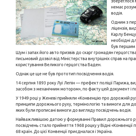
збереглося 
немає розум
водія.
Одним з пер
ліцензія, в
Карлу Бенцу 
необхідні д
був першим 
Шум і запах його авто призвів до скарг громадян герцогств
письмовий дозвіл від Міністерства внутрішніх справ на пр
користування Великого герцогства Баден.
Однак це ще не був прототип посвідчення водія.
14 серпня 1893 року Луї Лепін — префект поліції Парижа, 
засобом з механічним мотором», по факту цей документ і по
У 1949 році у Женеві прийняли «Конвенцію про дорожній ру
принципи дорожнього руху, термінологію та вимоги для д
яких були прописані вимоги до вигляду посвідчень водія.
Найважливішою датою у формуванні Правил дорожнього рух
посвідчень стало прийняття 1968 роцку у Відні «Конвенції
68 країн. До цієї Конвенції приєдналася і Україна.