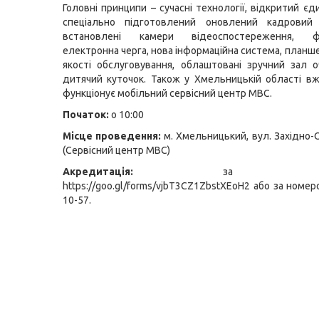
Головні принципи – сучасні технології, відкритий єд
спеціально підготовлений оновлений кадровий
встановлені камери відеоспостереження, фу
електронна черга, нова інформаційна система, планш
якості обслуговування, облаштовані зручний зал о
дитячий куточок. Також у Хмельницькій області вж
функціонує мобільний сервісний центр МВС.
Початок:
о 10:00
Місце проведення:
м. Хмельницький, вул. Західно-
(Сервісний центр МВС)
Акредитація:
за посила
https://goo.gl/forms/vjbT3CZ1ZbstXEoH2
або за номеро
10-57.