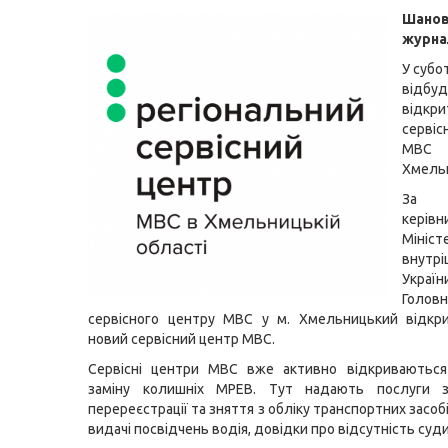
Шанов
журна
У субот
відбуд
відкр
серві
МВ
Хмель
За 
керівн
Мініст
внутр
Укр
Головн
сервісного центру МВС у м. Хмельницький відкри
новий сервісний центр МВС.
Сервісні центри МВС вже активно відкриваються
заміну колишніх МРЕВ. Тут надають послуги з 
перереєстрації та зняття з обліку транспортних засобі
видачі посвідчень водія, довідки про відсутність суд