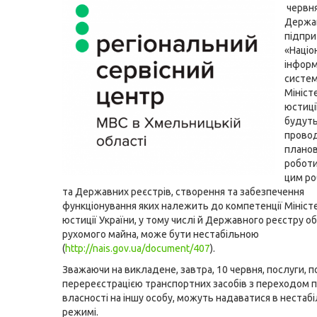
червня
Держа
підпр
«Націо
інформ
систе
Мініст
юстиці
будут
прово
планов
роботи.
цим ро
та Державних реєстрів, створення та забезпечення
функціонування яких належить до компетенції Мініст
юстиції України, у тому числі й Державного реєстру 
рухомого майна, може бути нестабільною
(
http://nais.gov.ua/document/407
).
Зважаючи на викладене, завтра, 10 червня, послуги, по
перереєстрацією транспортних засобів з переходом 
власності на іншу особу, можуть надаватися в нестаб
режимі.