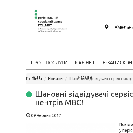
Хмельн
ПРО
ПОСЛУГИ
КАБІНЕТ
Е-ЗАПИС
КОН
РСЦ
ВОДІЯ
Головна
Новини
Шановні відвідувачі сервісних ц
Шановні відвідувачі серві
центрів МВС!
09 Червня 2017
Повід
у періо