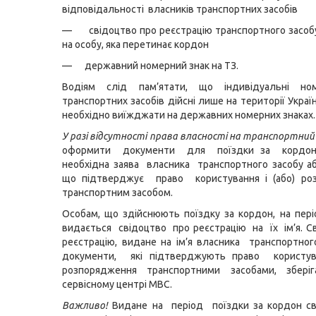
відповідальності власників транспортних засобів
— свідоцтво про реєстрацію транспортного засоб
на особу, яка перетинає кордон
— державний номерний знак на ТЗ.
Водіям слід пам’ятати, що індивідуальні но
транспортних засобів дійсні лише на території Украї
необхідно виїжджати на державних номерних знаках.
У разі відсутності права власності на транспортний 
оформити документи для поїздки за кордон,
необхідна заява власника транспортного засобу а
що підтверджує право користування і (або) ро
транспортним засобом.
Особам, що здійснюють поїздку за кордон, на пер
видається свідоцтво про реєстрацію на їх ім’я. С
реєстрацію, видане на ім’я власника транспортно
документи, які підтверджують право користува
розпорядження транспортними засобами, збер
сервісному центрі МВС.
Важливо!
Видане на період поїздки за кордон св