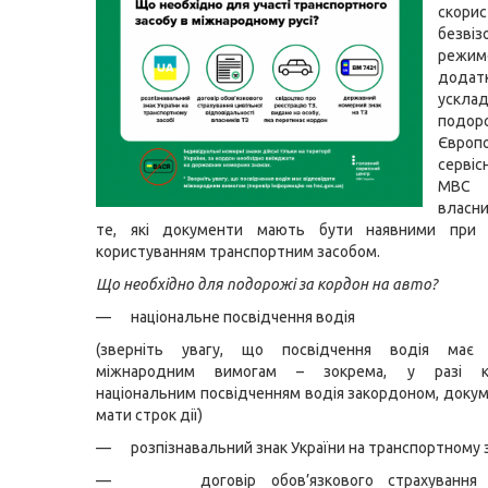
скорис
безвіз
режи
додат
ускла
подор
Європ
серві
МВС 
власни
те, які документи мають бути наявними при 
користуванням транспортним засобом.
Що необхідно для подорожі за кордон на авто?
— національне посвідчення водія
(зверніть увагу, що посвідчення водія має 
міжнародним вимогам – зокрема, у разі ко
національним посвідченням водія закордоном, доку
мати строк дії)
— розпізнавальний знак України на транспортному з
— договір обов’язкового страхування 