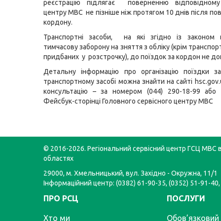
реєстрацію підлягає поверненню відповідному
центру МВС не пізніше ніж протягом 10 днів після по
кордону.
Транспортні засоби, на які згідно із законом 
тимчасову заборону на зняття з обліку (крім транспор
придбаних у розстрочку), до поїздок за кордон не д
Детальну інформацію про організацію поїздки з
транспортному засобі можна знайти на сайті
hsc.gov.
консультацію – за номером (044) 290-18-99 або 
Фейсбук-сторінці Головного сервісного центру МВС
© 2016-2026. Регіональний сервісний центр ГСЦ МВС в
областях
29000, м. Хмельницький, вул. Західно - Окружна, 11/1
Інформаційний центр: (0382) 61-90-35, (0352) 51-91-40,
ПРО РСЦ
ПОСЛУГИ
Хто ми
Обов’язковий 