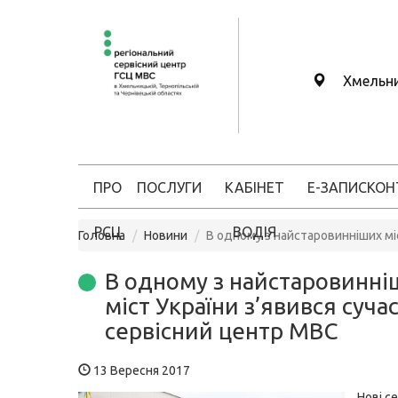
Хмельн
ПРО
ПОСЛУГИ
КАБІНЕТ
Е-ЗАПИС
КОН
РСЦ
ВОДІЯ
Головна
Новини
В одному з найстаровинніших мі
В одному з найстаровинні
міст України з’явився суча
сервісний центр МВС
13 Вересня 2017
Нові се