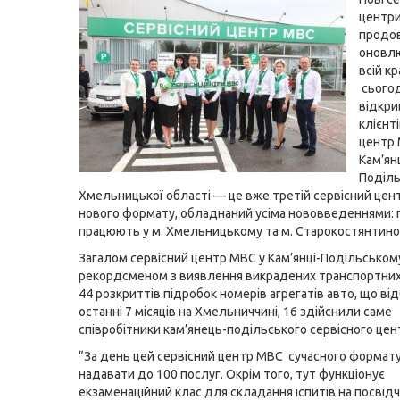
центр
продо
оновл
всій кра
сьогод
відкри
клієнт
центр 
Кам’янц
Поділь
Хмельницької області — це вже третій сервісний це
нового формату, обладнаний усіма нововведеннями: 
працюють у м. Хмельницькому та м. Старокостянтинов
Загалом сервісний центр МВС у Кам’янці-Подільськом
рекордсменом з виявлення викрадених транспортних 
44 розкриттів підробок номерів агрегатів авто, що ві
останні 7 місяців на Хмельниччині, 16 здійснили саме
співробітники кам’янець-подільського сервісного цен
“За день цей сервісний центр МВС сучасного формат
надавати до 100 послуг. Окрім того, тут функціонує
екзаменаційний клас для складання іспитів на посвідч