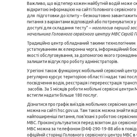
Важливо, що відтепер кожен майбутній водій може с
відкритою інформацією на сайті Головного сервісног
для підготовки до іспиту – безкоштовно завантажити
питання з варіантами відповідей або потренуватися у
доступі для складання тесту” –
наголосив перший за
начальника Головного сервісного центру МВС Сергій Г
Традиційно центр обладнаний такими технологічним
устаткуванням як елекронна черга, інформаційний бо
якості обслуговування, за допомогою якого громадя
залишити відгук про роботу адміністраторів.
У регіоні також функціонує мобільний сервісний цент
регулярно курсує територією області і надає такі посл
посвідчення водія, реєстрація і перереєстрація транс
засобів. За 5 місяців роботи мобільні сервісні центри
встигли надати більше 180 послуг.
Дізнатися про графік виїздів мобільних сервісних цен
можна на сайті hsc.gov.ua. Там також можна знайти від
найпоширеніші питання, пов’язані з роботою сервісних
МВС. Проконсультуватися перед візитом до сервісно
МВС можна за телефоном (044)-290-19-88 або в пові
офіційній сторінці Головного сервісного центру МВС в