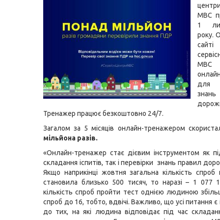
центр
МВС
п
1 ли
року
. 
сайті
серві
МВС 
онлай
для 
знан
дорож
Тренажер працює безкоштовно 24/7.
Загалом за 5 місяців онлайн-тренажером скорист
мільйона разів.
«Онлайн-тренажер стає дієвим інструментом як п
складання іспитів, так і перевірки знань правил дор
Якщо наприкінці жовтня загальна кількість спроб
становила близько 500 тисяч, то наразі – 1 077 
кількість спроб пройти тест однією людиною збіль
спроб до 16, тобто, вдвічі. Важливо, що усі питання 
до тих, на які людина відповідає під час складанн