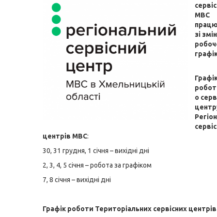
сервіс
МВС
працю
зі змі
робоч
графік
Графі
робот
о серв
центр
Регіо
серві
центрів МВС
:
30, 31 грудня, 1 січня – вихідні дні
2, 3, 4, 5 січня – робота за
графіком
7, 8 січня – вихідні дні
Графік роботи Територіальних сервісних центрі