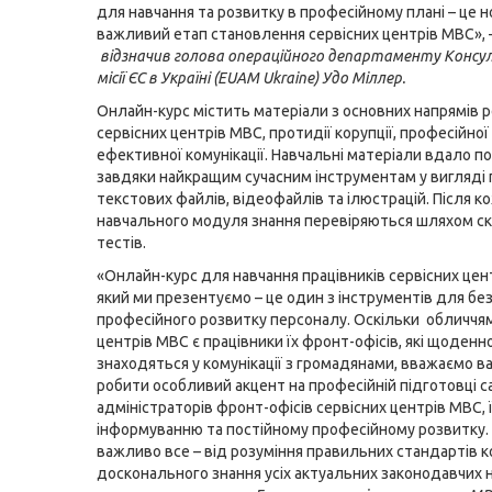
для навчання та розвитку в професійному плані – це 
важливий етап становлення сервісних центрів МВС», 
відзначив
голова операційного департаменту Консу
місії ЄС в Україні (EUAM Ukraine) Удо Міллер.
Онлайн-курс містить матеріали з основних напрямів 
сервісних центрів МВС, протидії корупції, професійної
ефективної комунікації. Навчальні матеріали вдало п
завдяки найкращим сучасним інструментам у вигляді 
текстових файлів, відеофайлів та ілюстрацій. Після к
навчального модуля знання перевіряються шляхом с
тестів.
«Онлайн-курс для навчання працівників сервісних цен
який ми презентуємо – це один з інструментів для б
професійного розвитку персоналу. Оскільки обличчям
центрів МВС є працівники їх фронт-офісів, які щоденн
знаходяться у комунікації з громадянами, вважаємо 
робити особливий акцент на професійній підготовці с
адміністраторів фронт-офісів сервісних центрів МВС, 
інформуванню та постійному професійному розвитку.
важливо все – від розуміння правильних стандартів ко
досконального знання усіх актуальних законодавчих 