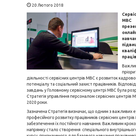
20 Лютого 2018
Серві
МВС
презе
онлай
навча
підви
кваліф
праці
Важли
пріор
діяльності сервісних центрів МВС є розвиток кадрово
потенціалу та соціальний захист працівників. Відпові
завдань у Головному сервісному центрі МВС була ро
Стратегія управління персоналом сервісних центрів М
2020 роки.
Зазначена Стратегія визначає, що одним з важливих 
професійного розвитку працівників сервісних центрів
забезпечення їх постійного навчання. Важливим крок
напрямку стало створення спеціального внутрішньог
курсу, призначеного для базового навчання працівникі