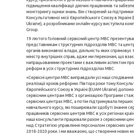
підвищення кваліфікації діючих працівників та забезп
моніторингу оцінки знань. Він створений за підтримки
Консультативної місії Європейського Союзу в Україні
Ukraine), а розробниками онлайн-курсу виступила комп
Group.
19 лютого Головний сервісний центр МВС презентува
представникам структурних підрозділів МВС та цент
органів виконавчої влади, діяльність яких спрямовує 
міністр внутрішніх справ, адже ми переконані, що вза
напрацьованими проектами є важливим аспектом пр
реформ в усіх структурних підрозділах МВС.
«Сервісні центри МВС виправдали усі наші сподівання
реалізації кроків реформи. Півтора роки тому Консуль
Європейського Союзу в Україні (EUAM Ukraine) допомо
сервісним центрам МВС з організацією Програми стаж
сервісних центрах МВС, а потім підтримувала перших 
навчального курсу, які поширювали здобуті знання се
працівників сервісних центрів МВС в усіх регіонах краї
наші консультанти працювали разом з сервісними це
над Стратегією управління персоналом сервісних цен
2018-2020 роки. І ми вважаємо, що створення нових 