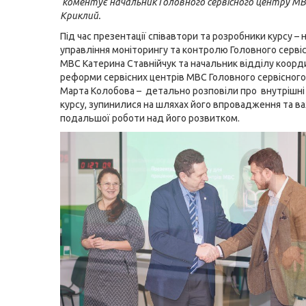
коментує начальник Головного сервісного центру М
Криклий.
Під час презентації співавтори та розробники курсу –
управління моніторингу та контролю Головного серві
МВС Катерина Ставнійчук та начальник відділу коорди
реформи сервісних центрів МВС Головного сервісног
Марта Колобова – детально розповіли про внутрішні
курсу, зупинилися на шляхах його впровадження та в
подальшої роботи над його розвитком.