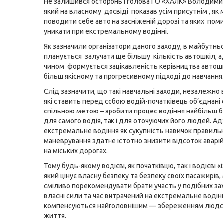
Не залишився осторонь і голова ГО «ХАЛК» Володими
який на власному досвіді показав усім присутнім , як
поводити себе авто на засніженій дорозі та яких пом
уникати при екстремальному водінні.
Як зазначили організатори даного заходу, в майбутнь
планується залучати ще більшу кількість автошкіл, 
чином формується зацікавленість керівництва автош
більш якісному та прогресивному підході до навчання
Слід зазначити, що такі навчальні заходи, незалежно в
які ставить перед собою водій-початківець об’єднані
спільною метою – зробити процес водіння найбільш 
для самого водія, так і для оточуючих його людей. Ад
екстремальне водіння як сукупність навичок правиль
маневрування здатне істотно знизити відсоток аварій
на міських дорогах.
Тому будь-якому водієві, як початківцю, так і водієві «
який цінує власну безпеку та безпеку своїх пасажирів
сміливо порекомендувати брати участь у подібних за
власні сили та час витрачений на екстремальне водін
компенсуються найголовнішим — збереженням людс
життя.