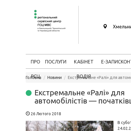
Хмельн
ПРО
ПОСЛУГИ
КАБІНЕТ
Е-ЗАПИС
КОН
РСЦ
ВОДІЯ
Головна
Новини
Екстремальне «Ралі» для автомо
Екстремальне «Ралі» для
автомобілістів — початків
26 Лютого 2018
В субо
24.02.