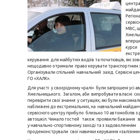
центр
майда
Регіон
сервіс
МВС, щ
Хмель
вперш
курси
екстр
керування для майбутніх водіїв та початківців, які зов
нещодавно отримали право керувати транспортним 
Організували спільний навчальний захід Сервісні це
ГО «ХАЛК».
Для участі у своєрідному «ралі» були запрошені усі 
Хмельницького. Загалом, аби випробувати власні си
перевірити свої знання у ситуаціях, які були максима
наближені до екстремальних, на навчальний майдан
сервісного центру прибуло близько 10 автомобілів з 
автошкіл. Чимало гостей також проявили бажання в
у навчально-спортивному заході та з задоволенням
продемонстрували свої навички керування «залізним