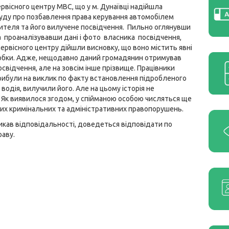
ервісного центру МВС, що у м. Дунаївці надійшла
уду про позбавлення права керування автомобілем
ителя та його вилучене посвідчення. Пильно оглянувши
 проаналізувавши дані і фото власника посвідчення,
сервісного центру дійшли висновку, що воно містить явні
обки. Адже, нещодавно даний громадянин отримував
освідчення, але на зовсім інше прізвище. Працівники
і прибули на виклик по факту встановлення підробленого
водія, вилучили його. Але на цьому історія не
. Як виявилося згодом, у спійманою особою числяться ще
их кримінальних та адміністративних правопорушень.
икав відповідальності, доведеться відповідати по
раву.