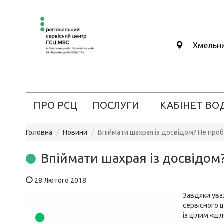
Хмельн
ПРО РСЦ
ПОСЛУГИ
КАБІНЕТ ВО
Головна
Новини
Впіймати шахрая із досвідом? Не про
Впіймати шахрая із досвідом
28 Лютого 2018
Завдяки ува
сервісного 
із цілим «ш