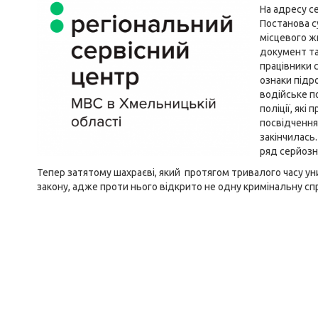
На адресу с
Постанова с
місцевого ж
документ та
працівники 
ознаки підр
водійське п
поліції, як
посвідчення 
закінчилась
ряд серйозн
Тепер затятому шахраєві, який протягом тривалого часу ун
закону, адже проти нього відкрито не одну кримінальну сп