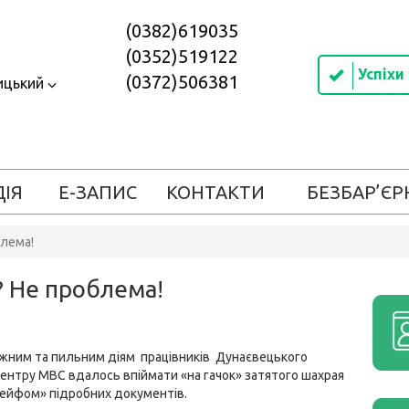
(0382)619035
(0352)519122
Успіхи
(0372)506381
ицький
ДІЯ
Е-ЗАПИС
КОНТАКТИ
БЕЗБАР’ЄР
блема!
? Не проблема!
жним та пильним діям працівників Дунаєвецького
центру МВС вдалось впіймати «на гачок» затятого шахрая
лейфом» підробних документів.