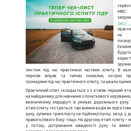
серві
МВС
запро
лист
практи
на о
посвід
Екзам
будут
корист
зруч
листом під час практичної частини іспиту. В ньо
перелік вправ та типові помилки, котрих пр
громадяни під час практичного іспиту, та шкала оціню
Практичний іспит складається з 2 етапів: перший ет
на майданчику для навчання з початкового керування
визначеному маршруті в умовах дорожнього руху.
етапі іспиту тестуються такі вміння водія як підготов
руху, зупинка транспорту на підйомі/спуску, заїзд у д
правого/лівого боку тощо. На другому етапі іспиту –
у потоці, дотримання швидкості руху та вимо