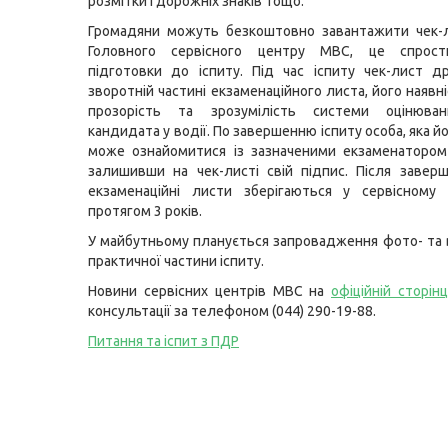
розмітки і дорожніх знаків тощо.
Громадяни можуть безкоштовно завантажити чек-л
Головного сервісного центру МВС, це спрост
підготовки до іспиту. Під час іспиту чек-лист д
зворотній частині екзаменаційного листа, його наявн
прозорість та зрозумілість системи оцінюва
кандидата у водії. По завершенню іспиту особа, яка й
може ознайомитися із зазначеними екзаменатором
залишивши на чек-листі свій підпис. Після заверш
екзаменаційні листи зберігаються у сервісному
протягом 3 років.
У майбутньому планується запровадження фото- та в
практичної частини іспиту.
Новини сервісних центрів МВС на
офіційній сторін
консультації за телефоном (044) 290-19-88.
Питання та іспит з ПДР