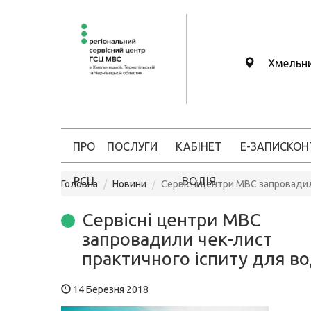
Хмельн
ПРО
ПОСЛУГИ
КАБІНЕТ
Е-ЗАПИС
КОН
РСЦ
ВОДІЯ
Головна
Новини
Сервісні центри МВС запровадил
Сервісні центри МВС
запровадили чек-лист
практичного іспиту для во
14 Березня 2018