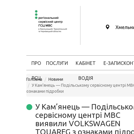
Хмельн
ПРО
ПОСЛУГИ
КАБІНЕТ
Е-ЗАПИС
КОН
РСЦ
ВОДІЯ
Головна
Новини
У Кам’янець — Подільському сервісному центрі 
ознаками підробки
У Кам’янець — Подільськ
сервісному центрі МВС
виявили VOLKSWAGEN
TOUAREG з ознаками підр