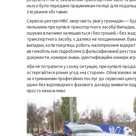
нього було передано працівникам поліції для подаль
з’ясування обставин.
Сервісні центри МВС звертають увагу громадян — бу
пильними при купівлі транспортного засобу! Випадки,
ошукані власники залишаються і без грошей, і без жа
транспортного засобу, є далеко не поодинокими. Був
випадки, коли покупець робить малоприємне відкритт
автомобіль має підроблені (сфальсифіковані) реєстра
документи, номерні знаки, ідентифікаційні номери агр
Аби не потрапити у схожу ситуацію, при купівлі-прод
остерігайтеся різних угод «на стороні». Обов’язково 
за отриманням професійних послуг до сервісних цент
адже без відповідного фахового досвіду виявити під
просто неможливо