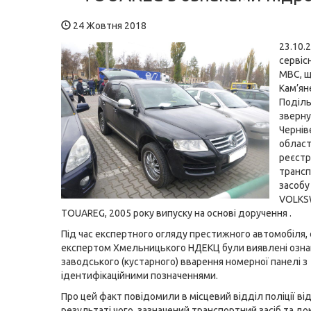
24 Жовтня 2018
23.10.2
сервіс
МВС, щ
Кам’ян
Поділь
зверн
Чернів
област
реєстр
транс
засобу
VOLKS
TOUAREG, 2005 року випуску на основі доручення .
Під час експертного огляду престижного автомобіля,
експертом Хмельницького НДЕКЦ були виявлені озна
заводського (кустарного) вварення номерної панелі з
ідентифікаційними позначеннями.
Про цей факт повідомили в місцевий відділ поліції від
результаті чого, зазначений транспортний засіб та д