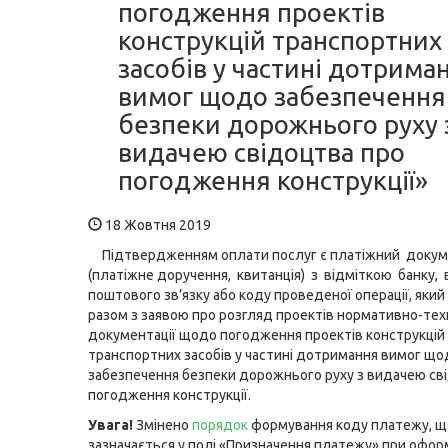
погодження проектів
конструкцій транспортних
засобів у частині дотрима
вимог щодо забезпечення
безпеки дорожнього руху 
видачею свідоцтва про
погодження конструкції»
18 Жовтня 2019
Підтвердженням оплати послуг є платіжний доку
(платіжне доручення, квитанція) з відміткою банку, 
поштового зв’язку або коду проведеної операції, який
разом з заявою про розгляд проектів нормативно-тех
документації щодо погодження проектів конструкцій
транспортних засобів у частині дотримання вимог що
забезпечення безпеки дорожнього руху з видачею св
погодження конструкції.
Увага!
Змінено
порядок
формування коду платежу, щ
зазначається у полі «Призначення платежу» при офор