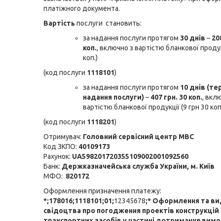
платіжного документа.
Вартість
послуги становить:
за надання послуги протягом
30 днів
–
20
коп.
, включно з вартістю бланкової продук
коп.)
(код послуги
1118101
)
за надання послуги протягом
10 днів (т
надання послуги)
–
407 грн. 30 коп.
, вкл
вартістю бланкової продукції (9 грн 30 коп
(код послуги
1118201
)
Отримувач:
Головний сервісний центр МВС
Код ЗКПО:
40109173
Рахунок:
UA598201720355109002001092560
Банк:
Держказначейська служба України, м. Київ
МФО:
820172
Оформлення призначення платежу:
*;178016;1118101;01;
12345678
;* Оформлення та ви
свідоцтва про погодження проектів конструкцій
транспортних засобів у частині дотримання вим