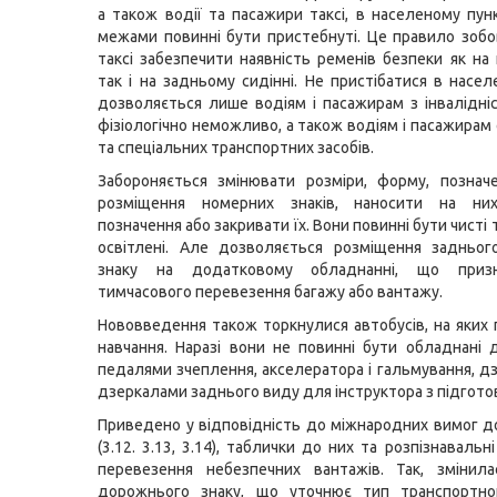
а також водії та пасажири таксі, в населеному пунк
межами повинні бути пристебнуті. Це правило зобов
таксі забезпечити наявність ременів безпеки як на
так і на задньому сидінні. Не пристібатися в насел
дозволяється лише водіям і пасажирам з інвалідні
фізіологічно неможливо, а також водіям і пасажирам
та спеціальних транспортних засобів.
Забороняється змінювати розміри, форму, позначе
розміщення номерних знаків, наносити на ни
позначення або закривати їх. Вони повинні бути чисті
освітлені. Але дозволяється розміщення задньог
знаку на додатковому обладнанні, що приз
тимчасового перевезення багажу або вантажу.
Нововведення також торкнулися автобусів, на яких
навчання. Наразі вони не повинні бути обладнані
педалями зчеплення, акселератора і гальмування, д
дзеркалами заднього виду для інструктора з підготов
Приведено у відповідність до міжнародних вимог д
(3.12. 3.13, 3.14), таблички до них та розпізнаваль
перевезення небезпечних вантажів. Так, змінила
дорожнього знаку, що уточнює тип транспортно