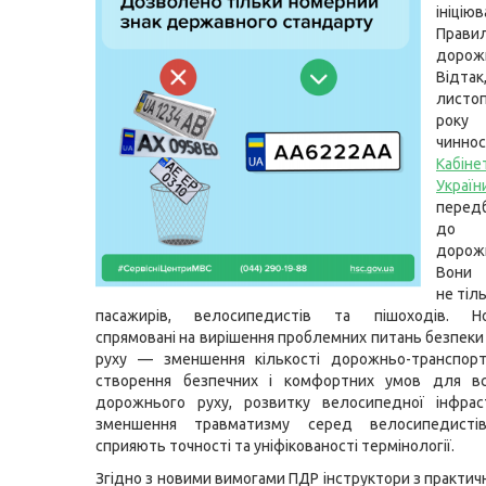
ініцію
Прави
дорож
Від
лист
року
чиннос
Кабіне
Україн
перед
до 
дорож
Вони 
не тіль
пасажирів, велосипедистів та пішоходів. Но
спрямовані на вирішення проблемних питань безпек
руху — зменшення кількості дорожньо-транспорт
створення безпечних і комфортних умов для всі
дорожнього руху, розвитку велосипедної інфрас
зменшення травматизму серед велосипедисті
сприяють точності та уніфікованості термінології.
Згідно з новими вимогами ПДР інструктори з практич