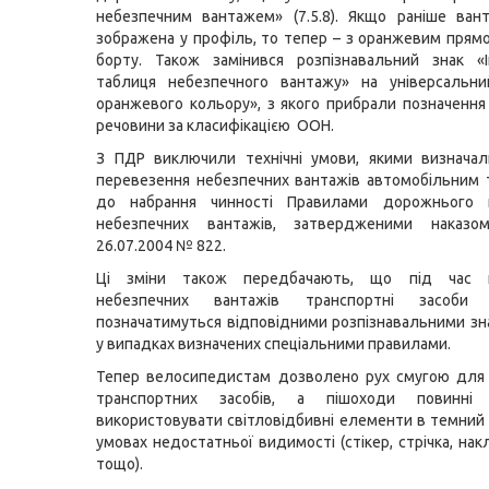
небезпечним вантажем» (7.5.8). Якщо раніше ван
зображена у профіль, то тепер – з оранжевим прям
борту. Також замінився розпізнавальний знак «І
таблиця небезпечного вантажу» на універсальни
оранжевого кольору», з якого прибрали позначення
речовини за класифікацією ООН.
З ПДР виключили технічні умови, якими визначал
перевезення небезпечних вантажів автомобільним
до набрання чинності Правилами дорожнього 
небезпечних вантажів, затвердженими наказ
26.07.2004 № 822.
Ці зміни також передбачають, що під час п
небезпечних вантажів транспортні засоби о
позначатимуться відповідними розпізнавальними зн
у випадках визначених спеціальними правилами.
Тепер велосипедистам дозволено рух смугою для
транспортних засобів, а пішоходи повинні о
використовувати світловідбивні елементи в темний 
умовах недостатньої видимості (стікер, стрічка, на
тощо).