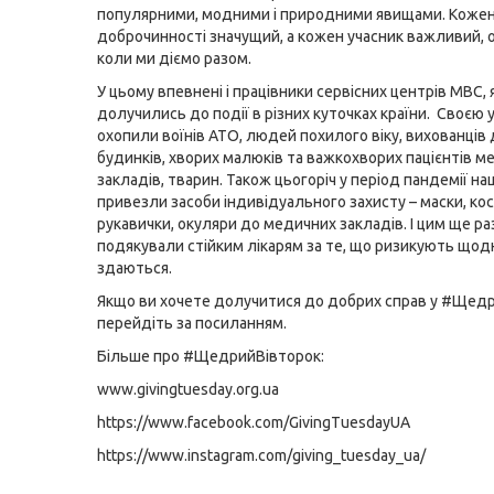
популярними, модними і природними явищами. Кожен
доброчинності значущий, а кожен учасник важливий,
коли ми діємо разом.
У цьому впевнені і працівники сервісних центрів МВС, 
долучились до події в різних куточках країни. Своєю 
охопили воїнів АТО, людей похилого віку, вихованців
будинків, хворих малюків та важкохворих пацієнтів м
закладів, тварин. Також цьогоріч у період пандемії на
привезли засоби індивідуального захисту – маски, ко
рукавички, окуляри до медичних закладів. І цим ще ра
подякували стійким лікарям за те, що ризикують щодн
здаються.
Якщо ви хочете долучитися до добрих справ у #Щедр
перейдіть за
посиланням
.
Більше про #ЩедрийВівторок:
www.givingtuesday.org.ua
https://www.facebook.com/GivingTuesdayUA
https://www.instagram.com/giving_tuesday_ua/