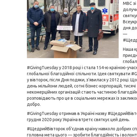
МВС зі 
долуч
святку
Всеукр
дня до
—
#Щедр
Наша к
приєдн
глобал
#GivingTuesday у 2018 році і стала 154-ю країною-уча
глобальної благодійної спільноти. Ідея святкувати #G
у вівторок, після Дня подяки, з’явилася у 2012 році. Щ
день мільйони людей, сотні бізнес-корпорацій, тисячі
некомерційних організацій стають частиною благодійн
розповідають про це в соціальних мережах із заклик
добро.
#GivingTuesday отримав в Україні назву #ЩедрийВівто
грудня 2020 року Україна втретє святкує цей день.
#ЩедрийВівторок об’єднав країну навколо добрих сп
головна мета цього — зробити благодійність і волон