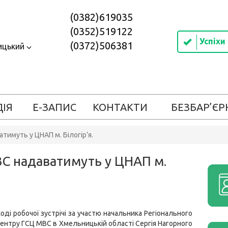
(0382)619035
(0352)519122
Успіхи
(0372)506381
ицький
ДІЯ
Е-ЗАПИС
КОНТАКТИ
БЕЗБАР’ЄР
тимуть у ЦНАП м. Білогір’я.
ВС надаватимуть у ЦНАП м.
ході робочої зустрічі за участю начальника Регіонального
центру ГСЦ МВС в Хмельницькій області Сергія Нагорного