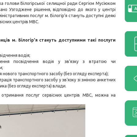
ка голови Білогірської селищної ради Сергієм Мусіюком
ано Узгоджене рішення, відповідно до якого у центрі
іністративних послуг м. Білогір’я стануть доступні деякі
вісних центрів МВС.
ців м. Білогір’я стануть доступними такі послуги
відчення водія;
ення посвідчення водія у зв’язку з втратою чи
м;
я нового транспортного засобу (без огляду експерта);
рація транспортного засобу у зв’язку зі зміною анкетних
ика (без огляду експерта) влади.
 отримання послуг сервісних центрів МВС, можна на