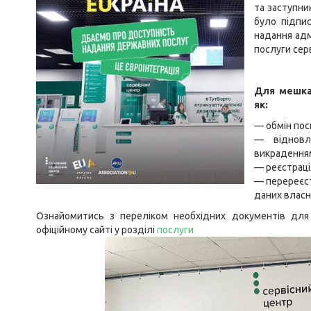
та заступни
було підпис
надання адм
послуги сер
Для мешкан
як:
— обмін пос
— відновл
викрадення
— реєстраці
— перереєст
даних власн
Ознайомитись з переліком необхідних документів для
офіційному сайті у розділі
послуги