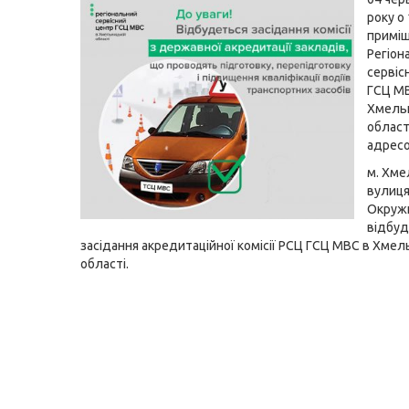
року о 
приміщ
Регіон
сервіс
ГСЦ М
Хмель
област
адрес
м. Хме
вулиця
Окружн
відбуд
засідання акредитаційної комісії РСЦ ГСЦ МВС в Хмел
області.