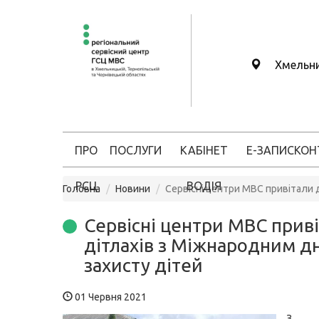
Хмельн
ПРО
ПОСЛУГИ
КАБІНЕТ
Е-ЗАПИС
КОН
РСЦ
ВОДІЯ
Головна
Новини
Сервісні центри МВС привітали 
Сервісні центри МВС прив
дітлахів з Міжнародним д
захисту дітей
01 Червня 2021
З 