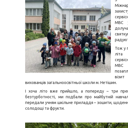
Міжна
захи
серві
МВС у
долу
свят
радуют
Тож у
літа
серві
МВС 
позап
ві
вихованців загальноосвітньої школи м. Нетішин.
І хоча літо вже прийшло, а попереду – три прек
безтурботності, ми подбали про майбутній навча
передали учням шкільне приладдя – зошити, щоденн
солодощі та фрукти.