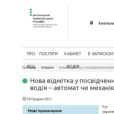
Хмельн
ПРО
ПОСЛУГИ
КАБІНЕТ
Е-ЗАПИС
КОН
РСЦ
ВОДІЯ
Головна
Новини
Нова відмітка у посвідченні воді
Нова відмітка у посвідченн
водія – автомат чи механі
29 Грудня 2021
Рух
європе