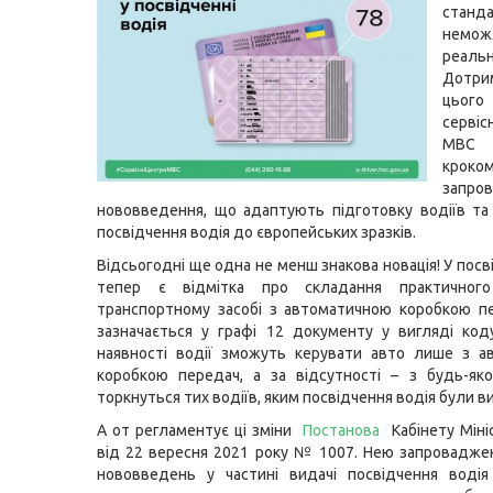
станда
немо
реал
Дотри
цьог
серві
МВС
кроко
запро
нововведення, що адаптують підготовку водіїв та
посвідчення водія до європейських зразків.
Відсьогодні ще одна не менш знакова новація! У посв
тепер є відмітка про складання практичного
транспортному засобі з автоматичною коробкою п
зазначається у графі 12 документу у вигляді коду
наявності водії зможуть керувати авто лише з а
коробкою передач, а за відсутності – з будь-як
торкнуться тих водіїв, яким посвідчення водія були ви
А от регламентує ці зміни
Постанова
Кабінету Міні
від 22 вересня 2021 року № 1007. Нею запровадже
нововведень у частині видачі посвідчення водія