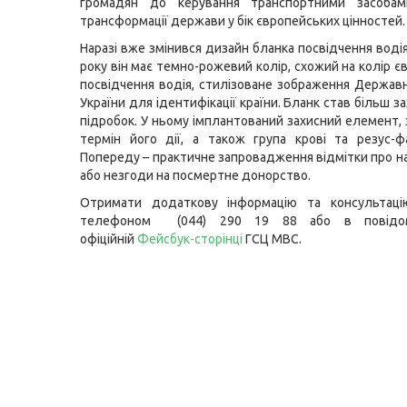
громадян до керування транспортними засоба
трансформації держави у бік європейських цінностей.
Наразі вже змінився дизайн бланка посвідчення воді
року він має темно-рожевий колір, схожий на колір 
посвідчення водія, стилізоване зображення Держав
України для ідентифікації країни. Бланк став більш 
підробок. У ньому імплантований захисний елемент, 
термін його дії, а також група крові та резус-ф
Попереду – практичне запровадження відмітки про н
або незгоди на посмертне донорство.
Отримати додаткову інформацію та консультац
телефоном (044) 290 19 88 або в повідо
офіційній
Фейсбук-сторінці
ГСЦ МВС.