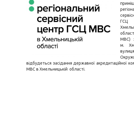
приміщ
регіон
серві
ГСЦ
Хмель
област
МВС) 
м. Хм
вулиц
Окру
відбудеться засідання державної акредитаційної ком
МВС в Хмельницькій області.