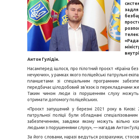
сис
задля
безба
прост
розпо
телек
«Рад
мініст
внутр
Антон Гулідін.
Насамперед ішлося, про пілотний проєкт «Країна без
нечуючих», у рамках якого поліцейські патрульні екіп
планшетами зі спеціальним програмним забезпе
передбачає цілодобовий зв’язок із перекладачами же
Таким чином люди із порушенням слуху можут
отримати допомогу поліцейських.
«Проєкт запущений у березні 2021 року в Києві: 
патрульної поліції були обладнані спеціалізовани
забезпеченням, завдяки якому можуть вільно ком
людьми з порушеннями слуху», — нагадав Антон Гулід
За його словами, наразі ведуться розрахунки, стос