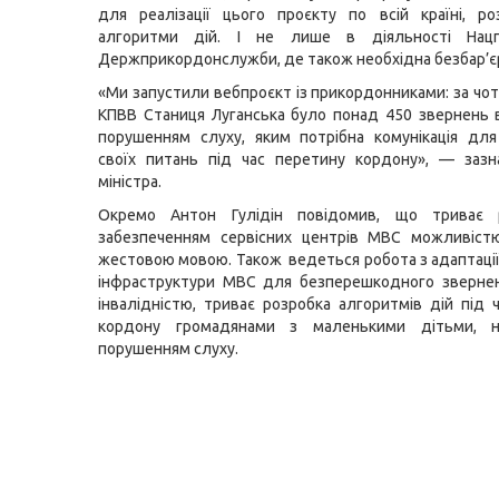
для реалізації цього проєкту по всій країні, р
алгоритми дій. І не лише в діяльності Нацп
Держприкордонслужби, де також необхідна безбар’єр
«Ми запустили вебпроєкт із прикордонниками: за чот
КПВВ Станиця Луганська було понад 450 звернень 
порушенням слуху, яким потрібна комунікація для
своїх питань під час перетину кордону», — зазн
міністра.
Окремо Антон Гулідін повідомив, що триває 
забезпеченням сервісних центрів МВС можливіст
жестовою мовою. Також ведеться робота з адаптації 
інфраструктури МВС для безперешкодного зверне
інвалідністю, триває розробка алгоритмів дій під 
кордону громадянами з маленькими дітьми, н
порушенням слуху.