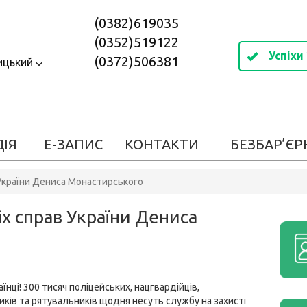
(0382)619035
(0352)519122
Успіхи
(0372)506381
ицький
ДІЯ
Е-ЗАПИС
КОНТАКТИ
БЕЗБАР’ЄР
 України Дениса Монастирського
іх справ України Дениса
їнці! 300 тисяч поліцейських, нацгвардійців,
ків та рятувальників щодня несуть службу на захисті