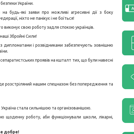
 безпеки України.
 на будь-які заяви про можливі агресивні дії з боку
едерації, ніхто не панікує і не боїться!
о виконує свою роботу задля спокою українців.
наші Збройні Сили!
 з дипломатами і розвідниками забезпечують зовнішню
їни.
 сепаратистських проявів на кшталт тих, що були навесні
 буде розстріляний нашим спецназом без попередження та
к. Україна стала сильнішою та організованішою.
ою щоденну роботу, аби функціонували школи, лікарні,
де добре!