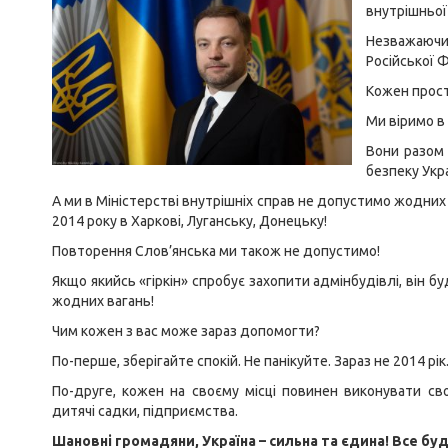
внутрішньої
Незважаючи
Російської Ф
Кожен прост
Ми віримо в 
Вони разом
безпеку Укра
А ми в Міністерстві внутрішніх справ не допустимо жодних
2014 року в Харкові, Луганську, Донецьку!
Повторення Слов’янська ми також не допустимо!
Якщо якийсь «гіркін» спробує захопити адмінбудівлі, він
жодних вагань!
Чим кожен з вас може зараз допомогти?
По-перше, зберігайте спокій. Не панікуйте. Зараз не 2014 рі
По-друге, кожен на своєму місці повинен виконувати св
дитячі садки, підприємства.
Шановні громадяни, Україна – сильна та єдина! Все бу