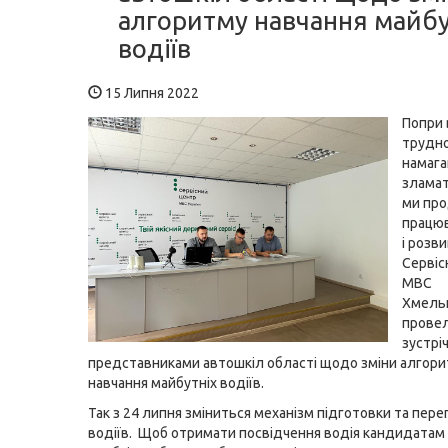
алгоритму навчання майбу
водіїв
15 Липня 2022
Попри 
трудно
намага
зламат
ми пр
працюв
і розв
Сервіс
МВС
Хмель
провел
зустріч
представниками автошкіл області щодо зміни алгор
навчання майбутніх водіїв.
Так з 24 липня зміниться механізм підготовки та пер
водіїв. Щоб отримати посвідчення водія кандидатам 