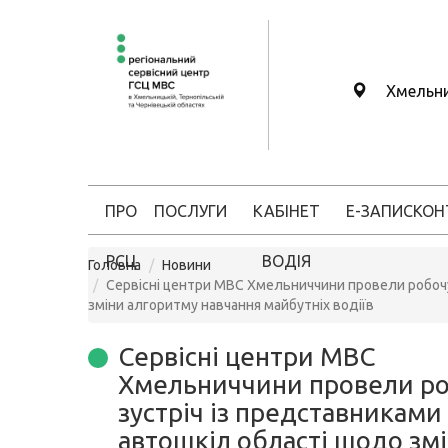
Хмельн
ПРО
ПОСЛУГИ
КАБІНЕТ
Е-ЗАПИС
КОН
РСЦ
ВОДІЯ
Головна
Новини
Сервісні центри МВС Хмельниччини провели робочу
зміни алгоритму навчання майбутніх водіїв
Сервісні центри МВС
Хмельниччини провели р
зустріч із представниками
автошкіл області щодо зм