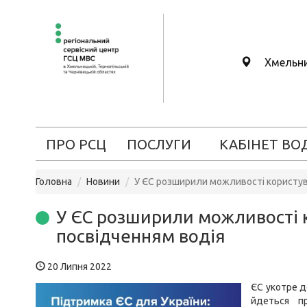
Хмельн
ПРО РСЦ
ПОСЛУГИ
КАБІНЕТ ВО
Головна
Новини
У ЄС розширили можливості користув
У ЄС розширили можливості 
посвідченням водія
20 Липня 2022
ЄС укотре д
йдеться п