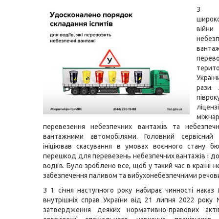
З п
широк
війни
небез
вант
перево
терит
Украї
рази.
піврок
ліц
міжнар
перевезення небезпечних вантажів та небезпечн
вантажними автомобілями. Головний сервісни
ініціював скасування в умовах воєнного стану б
перешкод для перевезень небезпечних вантажів і до
водіїв. Було зроблено все, щоб у такий час в країні 
забезпечення паливом та вибухонебезпечними речов
З 1 січня наступного року набирає чинності наказ 
внутрішніх справ України від 21 липня 2022 рок
затвердження деяких нормативно-правових акт