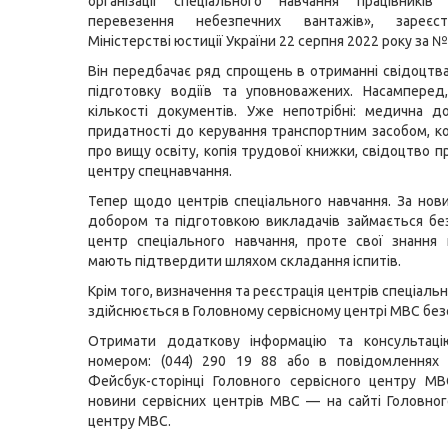
організації спеціального навчання працівників
перевезення небезпечних вантажів», зареєс
Міністерстві юстиції України 22 серпня 2022 року за 
Він передбачає ряд спрощень в отриманні свідоцт
підготовку водіїв та уповноважених. Насамперед
кількості документів. Уже непотрібні: медична 
придатності до керування транспортним засобом, к
про вищу освіту, копія трудової книжки, свідоцтво п
центру спецнавчання.
Тепер щодо центрів спеціального навчання. За но
добором та підготовкою викладачів займається б
центр спеціального навчання, проте свої знання 
мають підтвердити шляхом складання іспитів.
Крім того, визначення та реєстрація центрів спеціаль
здійснюється в Головному сервісному центрі МВС без
Отримати додаткову інформацію та консультац
номером: (044) 290 19 88 або в повідомленнях н
Фейсбук-сторінці Головного сервісного центру МВ
новини сервісних центрів MBC — на сайті Головног
центру МВС.