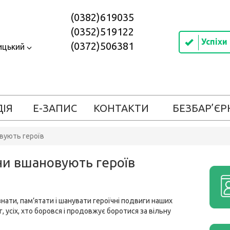
(0382)619035
(0352)519122
Успіхи
(0372)506381
ицький
ДІЯ
Е-ЗАПИС
КОНТАКТИ
БЕЗБАР’ЄР
вують героїв
ни вшановують героїв
знати, пам’ятати і шанувати героїчні подвиги наших
г, усіх, хто боровся і продовжує боротися за вільну