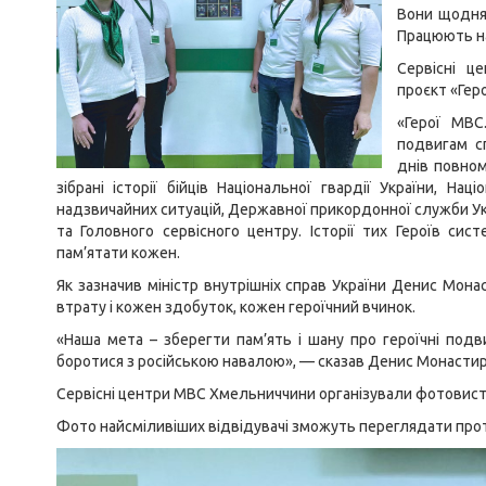
Вони щодня 
Працюють на
Сервісні ц
проєкт «Геро
«Герої МВС
подвигам сп
днів повном
зібрані історії бійців Національної гвардії України, На
надзвичайних ситуацій, Державної прикордонної служби Укр
та Головного сервісного центру. Історії тих Героїв с
пам’ятати кожен.
Як зазначив міністр внутрішніх справ України Денис Мона
втрату і кожен здобуток, кожен героїчний вчинок.
«Наша мета – зберегти пам’ять і шану про героїчні подви
боротися з російською навалою», — сказав Денис Монастир
Сервісні центри МВС Хмельниччини організували фотовистав
Фото найсміливіших відвідувачі зможуть переглядати прот