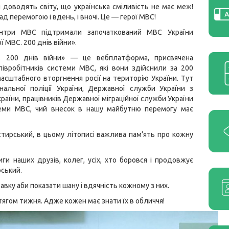
доводять світу, що українська сміливість не має меж!
д перемогою і вдень, і вночі. Це — герої МВС!
ентри МВС підтримали започаткований МВС України
ї МВС. 200 днів війни».
. 200 днів війни» — це вебплатформа, присвячена
івробітників системи МВС, які вони здійснили за 200
асштабного вторгнення росії на територію України. Тут
ціональної поліції України, Державної служби України з
аїни, працівників Державної міграційної служби України
истеми МВС, чий внесок в нашу майбутню перемогу має
стирський, в цьому літописі важлива пам’ять про кожну
ги наших друзів, колег, усіх, хто боровся і продовжує
ський.
ку аби показати шану і вдячність кожному з них.
ягом тижня. Адже кожен має знати їх в обличчя!