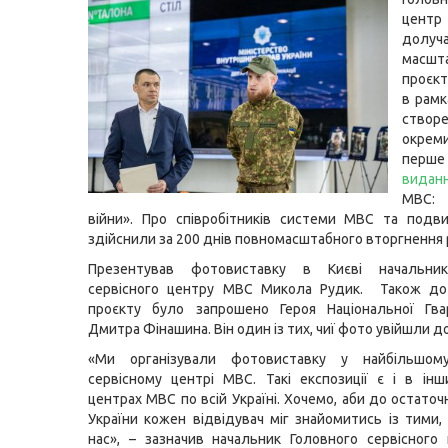
цен
долу
масшт
проєкт
в рамк
створ
окрем
пер
видан
МВС:
війни». Про співробітників системи МВС та подви
здійснили за 200 днів повномасштабного вторгнення р
Презентував фотовиставку в Києві начальник
сервісного центру МВС Микола Рудик. Також до 
проєкту було запрошено Героя Національної Гвар
Дмитра Фінашина. Він один із тих, чиї фото увійшли д
«Ми організували фотовиставку у найбільшом
сервісному центрі МВС. Такі експозиції є і в інш
центрах МВС по всій Україні. Хочемо, аби до остато
України кожен відвідувач міг знайомитись із тими,
нас», – зазначив начальник Головного сервісног